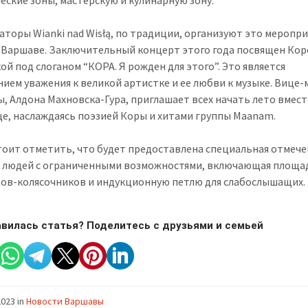
аторы Wianki nad Wisłą, по традиции, организуют это меропри
 Варшаве. Заключительный концерт этого года посвящен Кор
ой под слоганом “КОРА. Я рожден для этого”. Это является
ием уважения к великой артистке и ее любви к музыке. Вице-
, Алдона Махновска-Гура, приглашает всех начать лето вмест
це, наслаждаясь поэзией Коры и хитами группы Maanam.
тоит отметить, что будет предоставлена специальная отмече
я людей с ограниченными возможностями, включающая площад
ов-колясочников и индукционную петлю для слабослышащих.
вилась статья? Поделитесь с друзьями и семьей
2023
in
Новости Варшавы