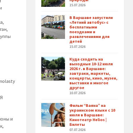
й
15.07.2026
и
В Варшаве запустили
а,
«Летний автобус» с
бесплатными
ган,
поездками и
руппы
развлечениями для
детей
15.07.2026
Куда сходить на
выходные 10-12 июля
2026 г. в Варшаве:
завтраки, маркеты,
концерты, кино, музеи,
molasty
выставки и многое
другое
10.07.2026
 Я
Фильм “Ваяна” на
украинском языке с 10
июля в Варшаве:
ионы и
Кинотеатр Helios |
Билеты
к,
07.07.2026