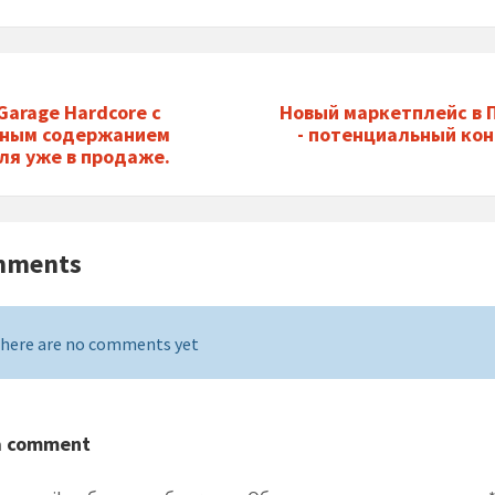
Garage Hardcore с
Новый маркетплейс в
нным содержанием
- потенциальный ко
ля уже в продаже.
mments
here are no comments yet
a comment