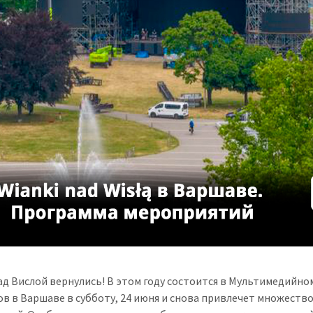
ад Вислой вернулись! В этом году состоится в Мультимедийно
в в Варшаве в субботу, 24 июня и снова привлечет множеств