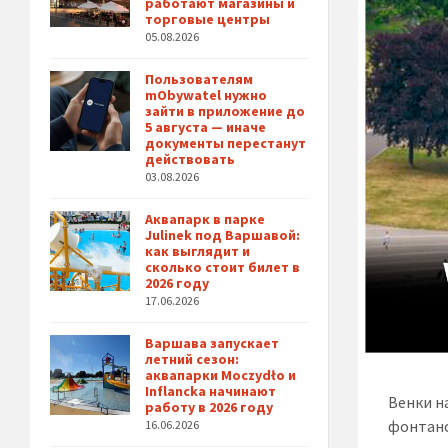
работают магазины и
торговые центры
05.08.2026
Пользователям
mObywatel нужно
зайти в приложение до
5 августа — иначе
документы перестанут
действовать
03.08.2026
Аквапарк в парке
Julinek под Варшавой:
как выглядит и
сколько стоит билет в
2026 году
17.06.2026
Варшава запускает
летний сезон:
аквапарки Moczydło и
Inflancka начинают
Венки н
работу в 2026 году
фонтано
16.06.2026