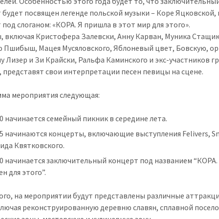
елей. Особенностью этого года будет то, что заключительны
 будет посвящен легенде польской музыки – Коре Яцковской, 
 под слоганом: «КОРА. Я пришла в этот мир для этого».
, включая Кристофера Залевски, Анну Карван, Муника Стащик
 Пшибыш, Мацея Мусяловского, Яблоневый цвет, Бовскую, ор
у Лизер и Зи Крайски, Ральфа Каминского и экс-участников г
 представят свои интерпретации песен певицы на сцене.
ма мероприятия следующая:
00 начинается семейный пикник в середине лета.
15 начинаются концерты, включающие выступления Felivers, S
ида Квятковского.
00 начинается заключительный концерт под названием “КОРА.
н для этого”.
ого, на мероприятии будут представлены различные аттракц
ключая реконструированную деревню славян, сплавной посело
еские зоны, мастерскую и кулинарную зону.