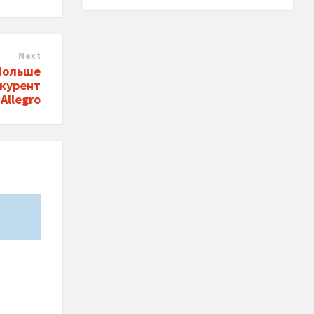
Next
 Польше
нкурент
Allegro