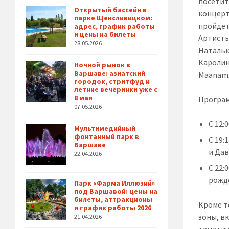
посетит
Открытый бассейн в
концерт
парке Щенсливицком:
пройдет
адрес, график работы
и цены на билеты
Артисты
28.05.2026
Наталью
Каролин
Ночной рынок в
Варшаве: азиатский
Maanam,
городок, стритфуд и
летние вечеринки уже с
8 мая
Програм
07.05.2026
С 12:
Мультимедийный
фонтанный парк в
С 19:
Варшаве
и Дав
22.04.2026
С 22:
рожде
Парк «Фарма Иллюзий»
под Варшавой: цены на
билеты, аттракционы
Кроме т
и график работы 2026
зоны, в
21.04.2026
тематич