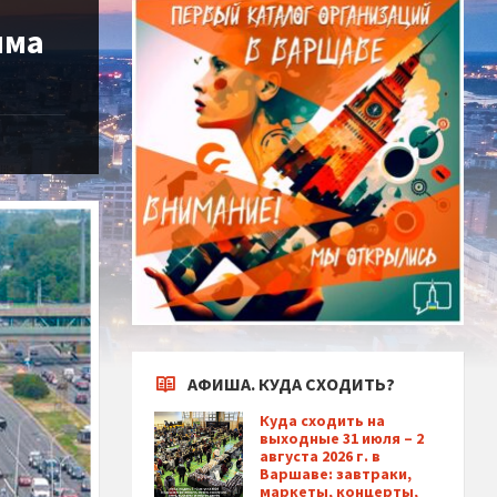
мма
АФИША. КУДА СХОДИТЬ?
Куда сходить на
выходные 31 июля – 2
августа 2026 г. в
Варшаве: завтраки,
маркеты, концерты,