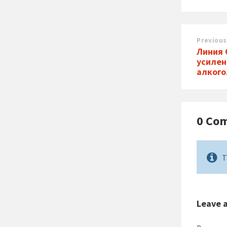
Previous
Линия 
усиле
алкого
0 Co
T
Leave 