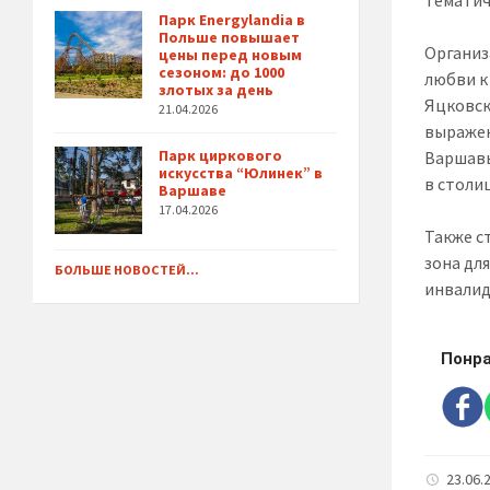
Парк Energylandia в
Польше повышает
Организ
цены перед новым
сезоном: до 1000
любви к
злотых за день
Яцковск
21.04.2026
выражен
Парк циркового
Варшавы
искусства “Юлинек” в
в столи
Варшаве
17.04.2026
Также с
зона дл
БОЛЬШЕ НОВОСТЕЙ...
инвалид
Понра
23.06.