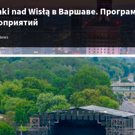
ki nad Wisłą в Варшаве. Програ
оприятий
News