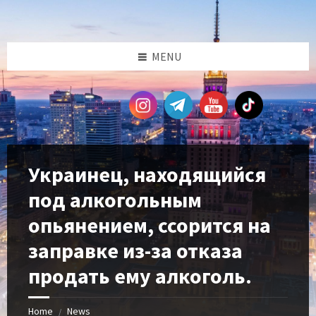
Skip
Skip
Skip
Skip
to
to
to
to
content
left
right
footer
sidebar
sidebar
MENU
Украинец, находящийся
под алкогольным
опьянением, ссорится на
заправке из-за отказа
продать ему алкоголь.
Home
News
/