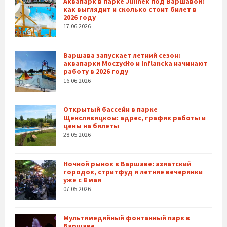
Аквапарк в парке Julinek под Варшавой:
как выглядит и сколько стоит билет в
2026 году
17.06.2026
Варшава запускает летний сезон:
аквапарки Moczydło и Inflancka начинают
работу в 2026 году
16.06.2026
Открытый бассейн в парке
Щенсливицком: адрес, график работы и
цены на билеты
28.05.2026
Ночной рынок в Варшаве: азиатский
городок, стритфуд и летние вечеринки
уже с 8 мая
07.05.2026
Мультимедийный фонтанный парк в
Варшаве