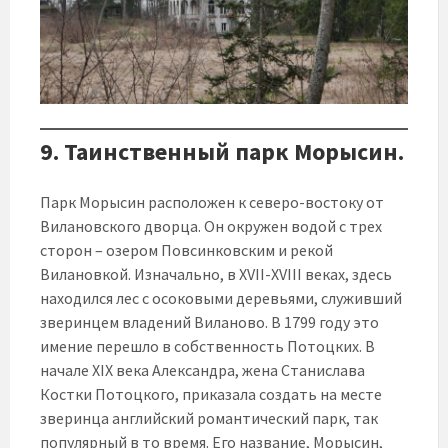
9. Таинственный парк Морысин.
Парк Морысин расположен к северо-востоку от
Вилановского дворца. Он окружен водой с трех
сторон – озером Повсинковским и рекой
Вилановкой. Изначально, в XVII-XVIII веках, здесь
находился лес с осоковыми деревьями, служивший
зверинцем владений Виланово. В 1799 году это
имение перешло в собственность Потоцких. В
начале XIX века Александра, жена Станислава
Костки Потоцкого, приказала создать на месте
зверинца английский романтический парк, так
популярный в то время. Его название, Морысин,