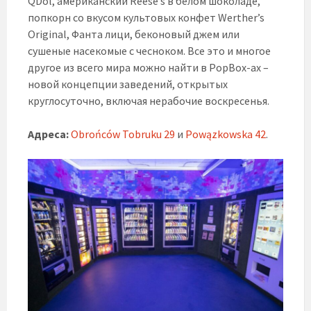
QDol, американский Reese’s в белом шоколаде,
попкорн со вкусом культовых конфет Werther’s
Original, Фанта лици, беконовый джем или
сушеные насекомые с чесноком. Все это и многое
другое из всего мира можно найти в PopBox-ах –
новой концепции заведений, открытых
круглосуточно, включая нерабочие воскресенья.
Адреса:
Obrońców Tobruku 29
и
Powązkowska 42
.