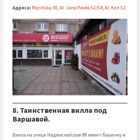
Адреса:
Męcińska 30,
Al. Jana Pawła 52/54
,
Al. Ken 52.
8. Таинственная вилла под
Варшавой.
Вилла на улице Надвислаńская 98 имеет башенку и