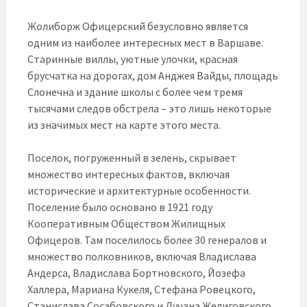
Жолиборж Офицерский безусловно является
одним из наиболее интересных мест в Варшаве.
Старинные виллы, уютные улочки, красная
брусчатка на дорогах, дом Анджея Вайды, площадь
Слонечна и здание школы с более чем тремя
тысячами следов обстрела – это лишь некоторые
из значимых мест на карте этого места.
Поселок, погруженный в зелень, скрывает
множество интересных фактов, включая
исторические и архитектурные особенности.
Поселение было основано в 1921 году
Кооперативным Обществом Жилищных
Офицеров. Там поселилось более 30 генералов и
множество полковников, включая Владислава
Андерса, Владислава Бортновского, Йозефа
Халлера, Мариана Кукеля, Стефана Ровецкого,
Станислава Сосабовского и Лучана Желиговского.