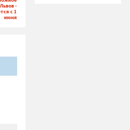
Львов -
тся с 1
июня
*