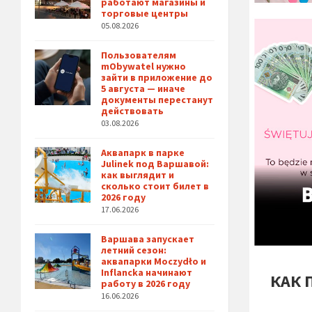
работают магазины и
торговые центры
05.08.2026
Пользователям
mObywatel нужно
зайти в приложение до
5 августа — иначе
документы перестанут
действовать
03.08.2026
Аквапарк в парке
Julinek под Варшавой:
как выглядит и
сколько стоит билет в
2026 году
17.06.2026
Варшава запускает
летний сезон:
аквапарки Moczydło и
Inflancka начинают
КАК 
работу в 2026 году
16.06.2026