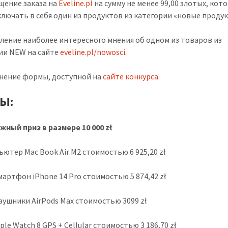
ещение заказа на
Eveline.pl
на сумму не менее 99,00 злотых, кот
ключать в себя один из продуктов из категории «новые продук
вление наиболее интересного мнения об одном из товаров из
ии NEW на сайте
eveline.pl/nowosci
.
лнение формы, доступной на
сайте конкурса
.
Ы:
жный приз в размере 10 000 zł
ьютер Mac Book Air M2 стоимостью 6 925,20 zł
мартфон iPhone 14 Pro стоимостью 5 874,42 zł
Наушники AirPods Max стоимостью 3099 zł
pple Watch 8 GPS + Cellular стоимостью 3 186,70 zł