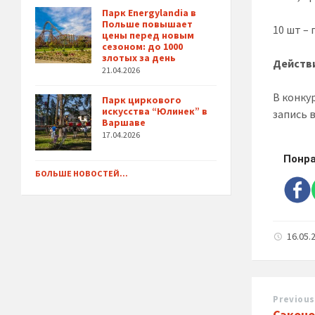
Парк Energylandia в
Польше повышает
10 шт – 
цены перед новым
сезоном: до 1000
злотых за день
Действи
21.04.2026
В конку
Парк циркового
искусства “Юлинек” в
запись 
Варшаве
17.04.2026
Понра
БОЛЬШЕ НОВОСТЕЙ...
16.05.
Previous
Сэконо