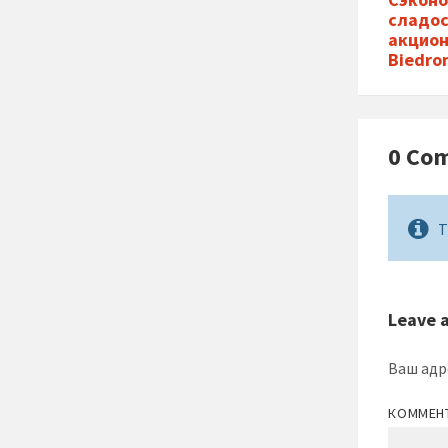
сладос
акцион
Biedro
0 Co
T
Leave 
Ваш адр
КОММЕН