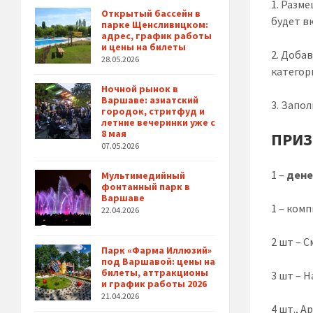
1. Разм
Открытый бассейн в
будет в
парке Щенсливицком:
адрес, график работы
и цены на билеты
2. Доба
28.05.2026
категор
Ночной рынок в
Варшаве: азиатский
3. Запо
городок, стритфуд и
летние вечеринки уже с
8 мая
ПРИЗ
07.05.2026
1 –
дене
Мультимедийный
фонтанный парк в
Варшаве
1 – комп
22.04.2026
2 шт – С
Парк «Фарма Иллюзий»
под Варшавой: цены на
билеты, аттракционы
3 шт – 
и график работы 2026
21.04.2026
4 шт., A