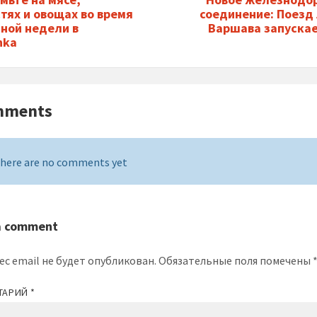
тях и овощах во время
соединение: Поезд 
ной недели в
Варшава запускае
nka
mments
here are no comments yet
a comment
ес email не будет опубликован.
Обязательные поля помечены
ТАРИЙ
*