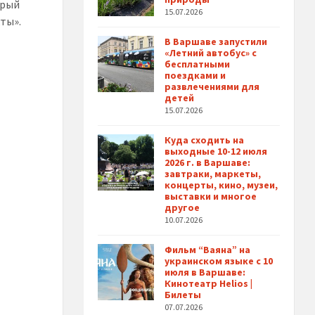
орый
15.07.2026
ты».
В Варшаве запустили
«Летний автобус» с
бесплатными
поездками и
развлечениями для
детей
15.07.2026
Куда сходить на
выходные 10-12 июля
2026 г. в Варшаве:
завтраки, маркеты,
концерты, кино, музеи,
выставки и многое
другое
10.07.2026
Фильм “Ваяна” на
украинском языке с 10
июля в Варшаве:
Кинотеатр Helios |
Билеты
07.07.2026