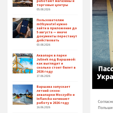
работают магазины и
торговые центры
05.08.2026
Пользователям
mObywatel нужно
зайти в приложение до
5 августа — иначе
документы перестанут
действовать
03.08.2026
Аквапарк в парке
Julinek под Варшавой:
как выглядит и
сколько стоит билет в
2026 году
17.06.2026
Варшава запускает
летний сезон:
аквапарки Moczydło и
Inflancka начинают
Согласн
работу в 2026 году
Польши 
16.06.2026