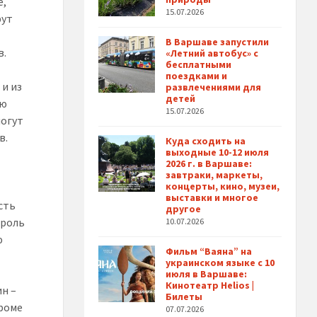
е,
15.07.2026
рут
В Варшаве запустили
в.
«Летний автобус» с
бесплатными
поездками и
 и из
развлечениями для
детей
ую
15.07.2026
могут
в.
Куда сходить на
выходные 10-12 июля
2026 г. в Варшаве:
завтраки, маркеты,
концерты, кино, музеи,
выставки и многое
сть
другое
троль
10.07.2026
ю
Фильм “Ваяна” на
украинском языке с 10
июля в Варшаве:
Кинотеатр Helios |
ин –
Билеты
Кроме
07.07.2026