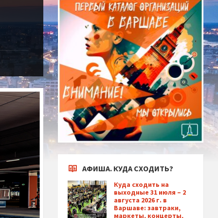
АФИША. КУДА СХОДИТЬ?
Куда сходить на
выходные 31 июля – 2
августа 2026 г. в
Варшаве: завтраки,
маркеты, концерты,