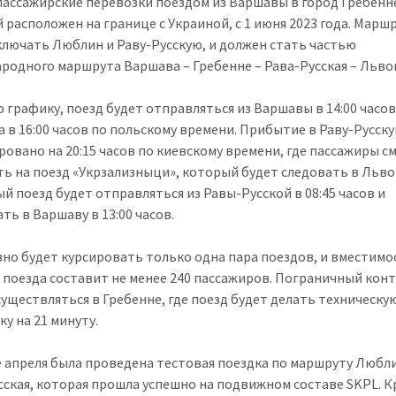
пассажирские перевозки поездом из Варшавы в город Гребенн
 расположен на границе с Украиной, с 1 июня 2023 года. Марш
ключать Люблин и Раву-Русскую, и должен стать частью
родного маршрута Варшава – Гребенне – Рава-Русская – Льво
о графику, поезд будет отправляться из Варшавы в 14:00 часов
 в 16:00 часов по польскому времени. Прибытие в Раву-Русск
ровано на 20:15 часов по киевскому времени, где пассажиры с
ть на поезд «Укрзализныци», который будет следовать в Льво
й поезд будет отправляться из Равы-Русской в 08:45 часов и
ть в Варшаву в 13:00 часов.
но будет курсировать только одна пара поездов, и вместимо
 поезда составит не менее 240 пассажиров. Пограничный кон
существляться в Гребенне, где поезд будет делать техническу
у на 21 минуту.
е апреля была проведена тестовая поездка по маршруту Любл
сская, которая прошла успешно на подвижном составе SKPL. 