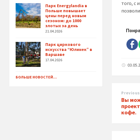
того, с
Парк Energylandia в
позволи
Польше повышает
цены перед новым
сезоном: до 1000
злотых за день
Понра
21.04.2026
Парк циркового
искусства “Юлинек” в
Варшаве
17.04.2026
03.05.
БОЛЬШЕ НОВОСТЕЙ...
Previous
Вы мо
проект
кофе.