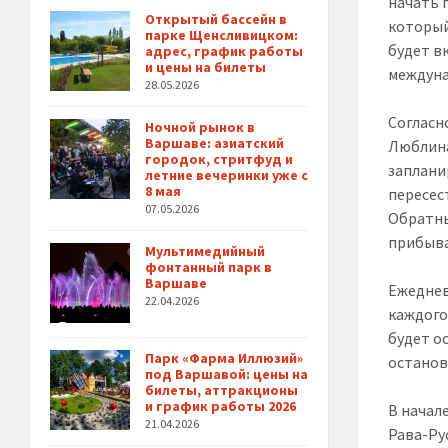
начать 
Открытый бассейн в
который
парке Щенсливицком:
будет в
адрес, график работы
и цены на билеты
междуна
28.05.2026
Согласн
Ночной рынок в
Варшаве: азиатский
Люблина
городок, стритфуд и
заплани
летние вечеринки уже с
8 мая
пересес
07.05.2026
Обратны
прибыва
Мультимедийный
фонтанный парк в
Варшаве
Ежеднев
22.04.2026
каждого
будет о
Парк «Фарма Иллюзий»
остановк
под Варшавой: цены на
билеты, аттракционы
и график работы 2026
В начал
21.04.2026
Рава-Ру