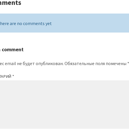
mments
here are no comments yet
a comment
ес email не будет опубликован.
Обязательные поля помечены
ТАРИЙ
*