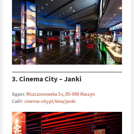
3. Cinema City – Janki
Адрес:
Mszczonowska 3 c, 05-090 Raszyn
Сайт:
cinema-city.pl/kina/janki