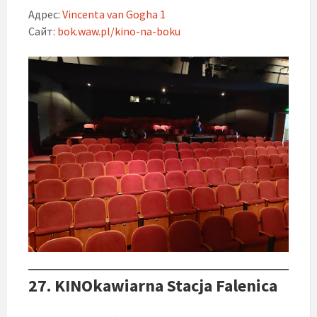
Адрес:
Vincenta van Gogha 1
Сайт:
bok.waw.pl/kino-na-boku
27. KINOkawiarna Stacja Falenica