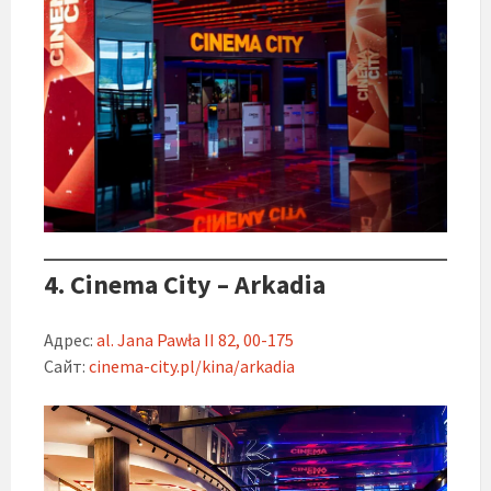
4. Cinema City – Arkadia
Адрес:
al. Jana Pawła II 82, 00-175
Сайт:
cinema-city.pl/kina/arkadia