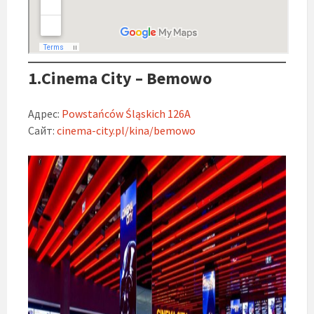
1.Cinema City – Bemowo
Адрес:
Powstańców Śląskich 126A
Сайт:
cinema-city.pl/kina/bemowo