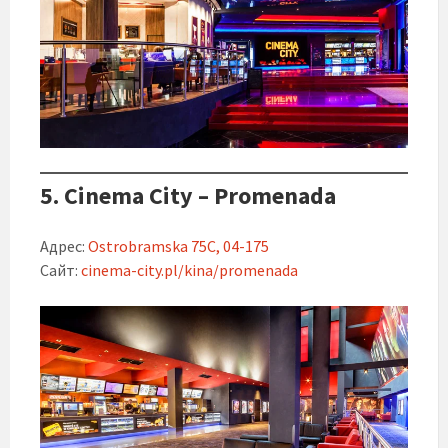
5. Cinema City – Promenada
Адрес:
Ostrobramska 75C, 04-175
Сайт:
cinema-city.pl/kina/promenada