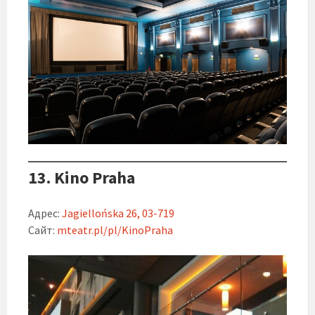
13. Kino Praha
Адрес:
Jagiellońska 26, 03-719
Сайт:
mteatr.pl/pl/KinoPraha