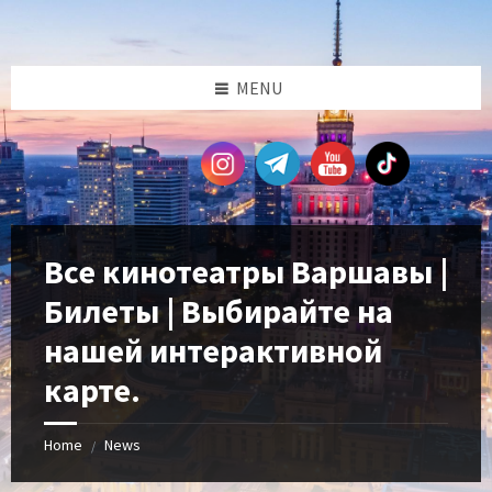
Skip
Skip
Skip
Skip
to
to
to
to
content
left
right
footer
sidebar
sidebar
MENU
Все кинотеатры Варшавы |
Билеты | Выбирайте на
нашей интерактивной
карте.
Home
News
/