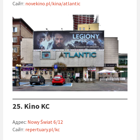
Сайт:
novekino.pl/kina/atlantic
25. Kino KC
Адрес:
Nowy Świat 6/12
Сайт:
repertuary.pl/kc