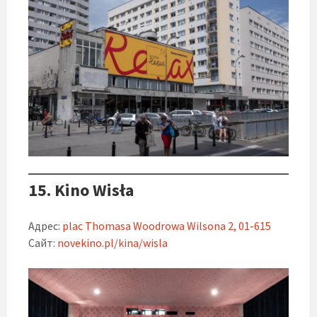
15. Kino Wisła
Адрес:
plac Thomasa Woodrowa Wilsona 2, 01-615
Сайт:
novekino.pl/kina/wisla