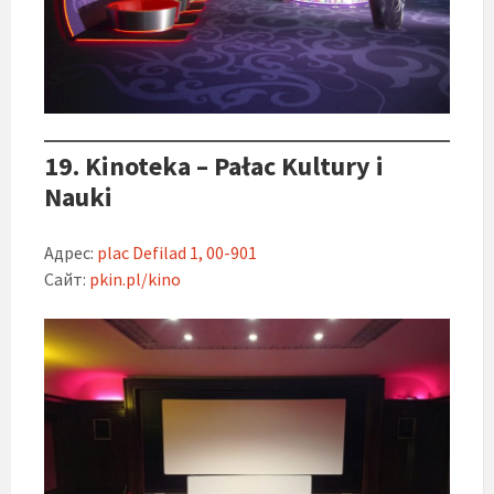
19. Kinoteka – Pałac Kultury i
Nauki
Адрес:
plac Defilad 1, 00-901
Сайт:
pkin.pl/kino