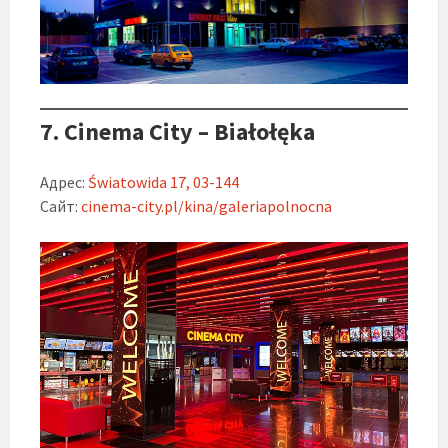
7. Cinema City – Białołęka
Адрес:
Światowida 17, 03-144
Сайт:
cinema-city.pl/kina/galeriapolnocna