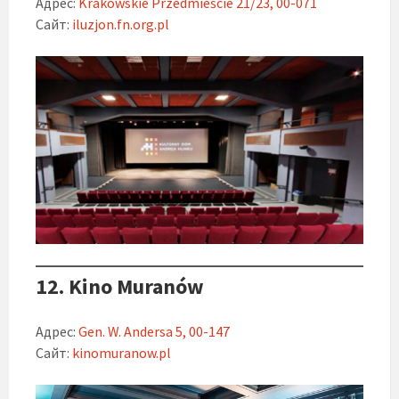
Адрес:
Krakowskie Przedmieście 21/23, 00-071
Сайт:
iluzjon.fn.org.pl
12. Kino Muranów
Адрес:
Gen. W. Andersa 5, 00-147
Сайт:
kinomuranow.pl