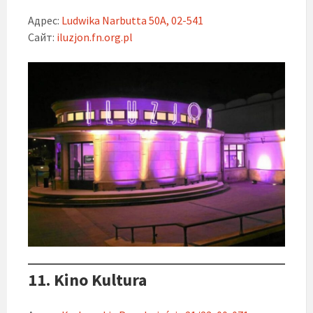
Адрес:
Ludwika Narbutta 50A, 02-541
Сайт:
iluzjon.fn.org.pl
11. Kino Kultura