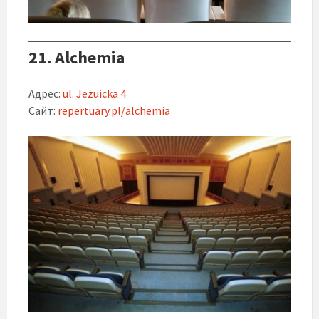
21. Alchemia
Адрес:
ul. Jezuicka 4
Сайт:
repertuary.pl/alchemia