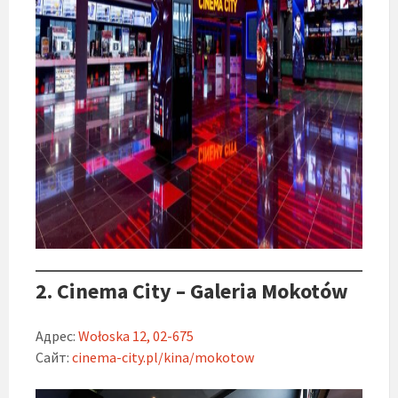
2. Cinema City – Galeria Mokotów
Адрес:
Wołoska 12, 02-675
Сайт:
cinema-city.pl/kina/mokotow