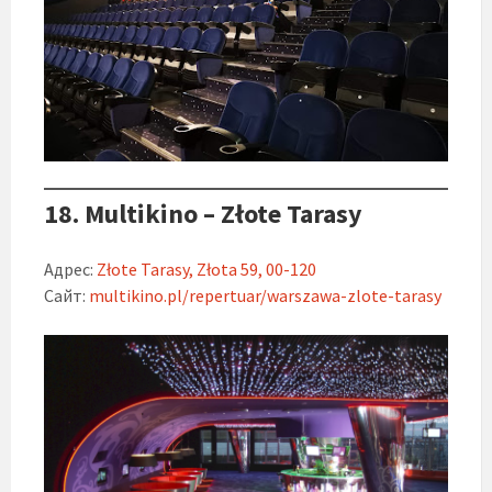
18. Multikino – Złote Tarasy
Адрес:
Złote Tarasy, Złota 59, 00-120
Сайт:
multikino.pl/repertuar/warszawa-zlote-tarasy