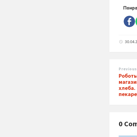
Понра
30.04.
Previous
Роботы
магази
хлеба.
пекаре
0 Co