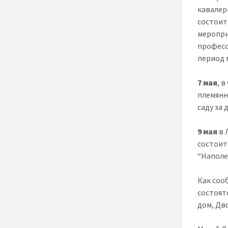
кавалер
состоит
меропри
професс
период 
7 мая
, 
племянн
саду за
9 мая
в 
состоит
“Наполе
Как соо
состоят
дом, Дв