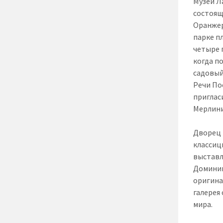
Музей Л
состоящ
Оранжер
парке п
четыре 
когда п
садовый
Речи По
приглас
Мерлини
Дворец 
классиц
выставл
Доминик
оригина
галерея
мира.