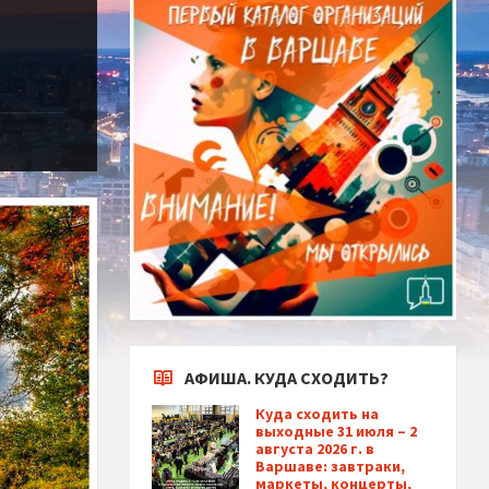
АФИША. КУДА СХОДИТЬ?
Куда сходить на
выходные 31 июля – 2
августа 2026 г. в
Варшаве: завтраки,
маркеты, концерты,