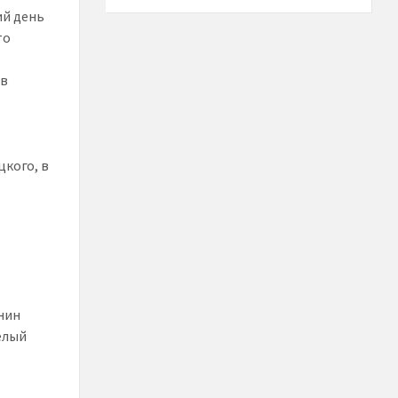
ий день
то
 в
кого, в
нин
елый