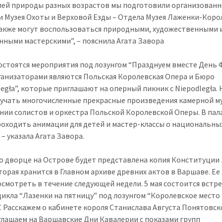
ей природы разных возрастов мы подготовили организован
и Музея Охоты и Верховой Езды – Отдела Музея Лаженки-Коро
акже могут воспользоваться природными, художественными 
нными мастерскими”, – пояснила Агата Завора
остоятся мероприятия под лозунгом “Празднуем вместе День Ф
ганизаторами являются Польская Королевская Опера и Бюро
legła”, которые приглашают на оперный пикник с Niepodległa. 
вучать многочисленные прекрасные произведения камерной м
нии солистов и оркестра Польской Королевской Оперы. В пал
роходить анимации для детей и мастер-классы о национальны
 – указала Агата Завора.
о дворце на Острове будет представлена копия Конституции 
оторая хранится в Главном архиве древних актов в Варшаве. Е
осмотреть в течение следующей недели. 5 мая состоится встре
цикла “Лазенки на пятницу” под лозунгом “Королевское место
. Расскажем о кабинете короля Станислава Августа Понятовско
глашаем на Варшавские Дни Кавалерии с показами групп