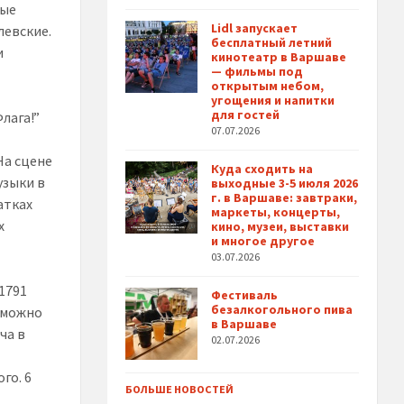
ные
Lidl запускает
левские.
бесплатный летний
и
кинотеатр в Варшаве
— фильмы под
открытым небом,
угощения и напитки
для гостей
лага!”
07.07.2026
На сцене
Куда сходить на
узыки в
выходные 3-5 июля 2026
г. в Варшаве: завтраки,
атках
маркеты, концерты,
х
кино, музеи, выставки
и многое другое
03.07.2026
1791
Фестиваль
безалкогольного пива
е можно
в Варшаве
ча в
02.07.2026
го. 6
БОЛЬШЕ НОВОСТЕЙ