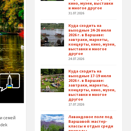
кино, музеи, выставки
и многое другое
31.07.2026
Куда сходить на
выходные 24-26 июля
2026 г. в Варшаве:
завтраки, маркеты,
концерты, кино, музеи,
выставки и многое
другое
24.07.2026
Куда сходить на
выходные 17-19 июля
2026 г. в Варшаве:
завтраки, маркеты,
концерты, кино, музеи,
выставки и многое
другое
17.07.2026
Лавандовое поле под
 и семей
Варшавой: мастер-
odek
классы и отдых среди
природы