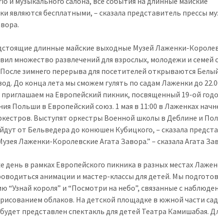
Trio и музыкального салона, все события на длинные майские
ки являются бесплатными, – сказала представитель прессы му
авора.
дстоящие длинные майские выходные Музей Лаженки-Короле
вил множество развлечений для взрослых, молодежи и семей 
 После зимнего перерыва для посетителей открываются Белы
од. До конца лета мы сможем гулять по садам Лаженки до 22.0
ы приглашаем на Европейский пикник, посвященный 19-ой го
ния Польши в Европейский союз. 1 мая в 11:00 в Лаженках начн
ркестров. Выступят оркестры Военной школы в Деблине и По
йдут от Бельведера до конюшен Кубицкого, – сказала предст
Музея Лаженки-Королевские Агата Завора.” – сказала Агата За
же день в рамках Европейского пикника в разных местах Лаже
роводиться анимации и мастер-классы для детей. Мы подгото
ю “Узнай короля” и “Посмотри на небо”, связанные с наблюде
 рисованием облаков. На детской площадке в южной части са
будет представлен спектакль для детей Театра Камишабая. Д