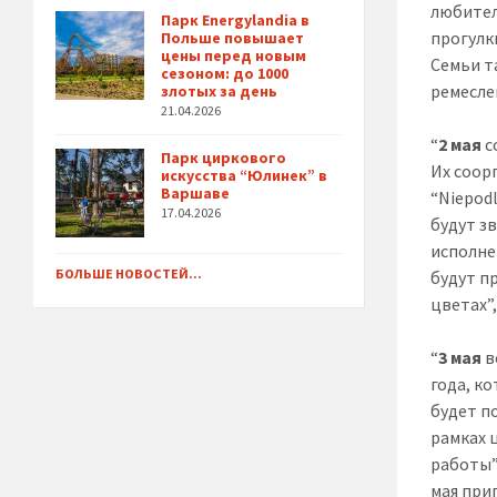
любител
Парк Energylandia в
прогулк
Польше повышает
цены перед новым
Семьи т
сезоном: до 1000
ремесле
злотых за день
21.04.2026
“
2 мая
с
Парк циркового
Их соор
искусства “Юлинек” в
Варшаве
“Niepod
17.04.2026
будут з
исполне
БОЛЬШЕ НОВОСТЕЙ...
будут п
цветах”,
“
3 мая
в
года, к
будет п
рамках 
работы”
мая при