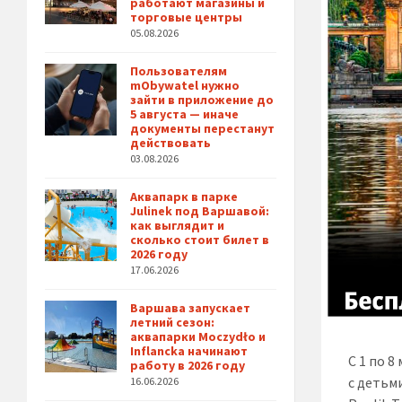
работают магазины и
торговые центры
05.08.2026
Пользователям
mObywatel нужно
зайти в приложение до
5 августа — иначе
документы перестанут
действовать
03.08.2026
Аквапарк в парке
Julinek под Варшавой:
как выглядит и
сколько стоит билет в
2026 году
17.06.2026
Варшава запускает
летний сезон:
аквапарки Moczydło и
Inflancka начинают
С 1 по 
работу в 2026 году
с детьм
16.06.2026