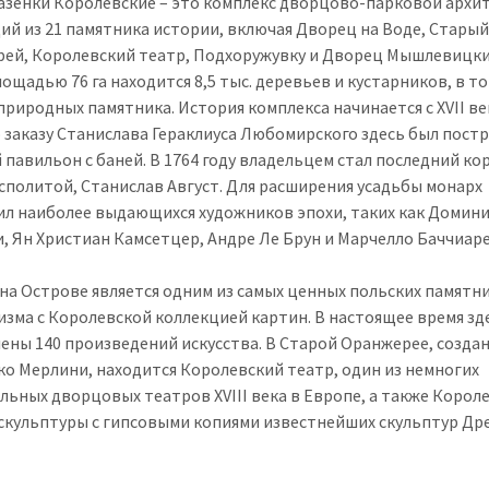
азенки Королевские – это комплекс дворцово-парковой архи
ий из 21 памятника истории, включая Дворец на Воде, Стары
ей, Королевский театр, Подхоружувку и Дворец Мышлевицки
лощадью 76 га находится 8,5 тыс. деревьев и кустарников, в т
природных памятника. История комплекса начинается с XVII ве
о заказу Станислава Гераклиуса Любомирского здесь был пост
 павильон с баней. В 1764 году владельцем стал последний ко
сполитой, Станислав Август. Для расширения усадьбы монарх
ил наиболее выдающихся художников эпохи, таких как Домин
, Ян Христиан Камсетцер, Андре Ле Брун и Марчелло Баччиаре
на Острове является одним из самых ценных польских памятн
изма с Королевской коллекцией картин. В настоящее время зд
ены 140 произведений искусства. В Старой Оранжерее, созда
о Мерлини, находится Королевский театр, один из немногих
льных дворцовых театров XVIII века в Европе, а также Корол
 скульптуры с гипсовыми копиями известнейших скульптур Др