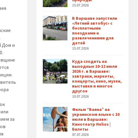
15.07.2026
зея
В Варшаве запустили
«Летний автобус» с
бесплатными
вские
поездками и
с
развлечениями для
детей
й Дом и
15.07.2026
0.
довщине
Куда сходить на
выходные 10-12 июля
ется
2026 г. в Варшаве:
лиции.
завтраки, маркеты,
концерты, кино, музеи,
авитель
выставки и многое
вора
другое
10.07.2026
нок
Фильм “Ваяна” на
вили
украинском языке с 10
нием за
июля в Варшаве:
Кинотеатр Helios |
дов
Билеты
ля
07.07.2026