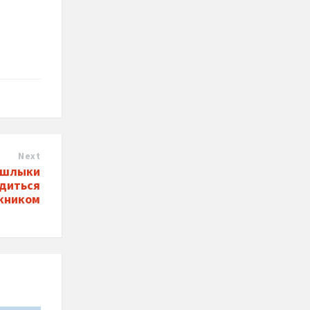
Next
ашлыки
адиться
кником