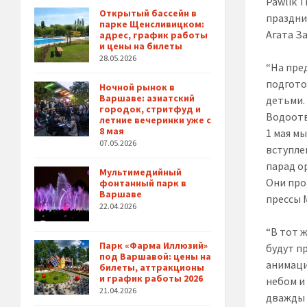
Pawlik 
Открытый бассейн в
праздни
парке Щенсливицком:
Агата З
адрес, график работы
и цены на билеты
28.05.2026
“На пре
подгото
Ночной рынок в
Варшаве: азиатский
детьми.
городок, стритфуд и
Водоотв
летние вечеринки уже с
8 мая
1 мая м
07.05.2026
вступле
парад о
Мультимедийный
Они про
фонтанный парк в
Варшаве
прессы 
22.04.2026
“В тот 
Парк «Фарма Иллюзий»
будут п
под Варшавой: цены на
анимаци
билеты, аттракционы
и график работы 2026
небом и
21.04.2026
дважды 