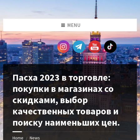
Skip
Skip
Skip
Skip
to
to
to
to
content
left
right
footer
sidebar
sidebar
MENU
Пасха 2023 в торговле:
покупки в магазинах со
скидками, выбор
качественных товаров и
поиску наименьших цен.
Home
News
/