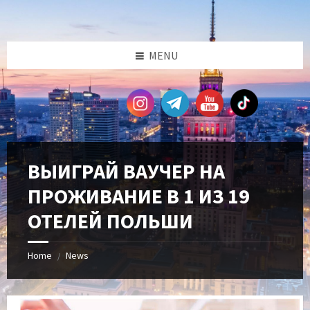
Skip
Skip
Skip
Skip
to
to
to
to
content
left
right
footer
sidebar
sidebar
MENU
ВЫИГРАЙ ВАУЧЕР НА
ПРОЖИВАНИЕ В 1 ИЗ 19
ОТЕЛЕЙ ПОЛЬШИ
Home
News
/