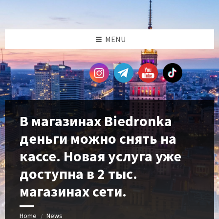
Skip
Skip
Skip
Skip
to
to
to
to
content
left
right
footer
sidebar
sidebar
MENU
В магазинах Biedronka
деньги можно снять на
кассе. Новая услуга уже
доступна в 2 тыс.
магазинах сети.
Home
News
/