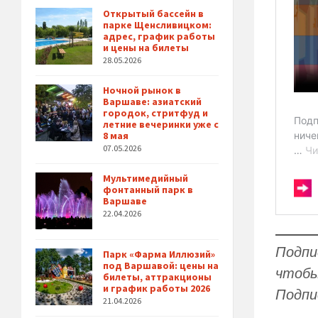
Открытый бассейн в
парке Щенсливицком:
адрес, график работы
и цены на билеты
28.05.2026
Ночной рынок в
Варшаве: азиатский
городок, стритфуд и
летние вечеринки уже с
8 мая
07.05.2026
Мультимедийный
фонтанный парк в
Варшаве
22.04.2026
Подпи
Парк «Фарма Иллюзий»
под Варшавой: цены на
чтобы
билеты, аттракционы
и график работы 2026
Подпи
21.04.2026