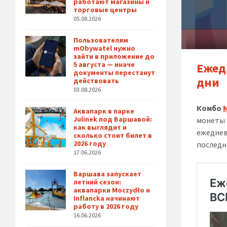
работают магазины и
торговые центры
05.08.2026
Пользователям
mObywatel нужно
зайти в приложение до
5 августа — иначе
Ежед
документы перестанут
дни
действовать
03.08.2026
Комбо
Аквапарк в парке
Julinek под Варшавой:
монеты 
как выглядит и
ежеднев
сколько стоит билет в
2026 году
последн
17.06.2026
Варшава запускает
летний сезон:
аквапарки Moczydło и
Inflancka начинают
работу в 2026 году
16.06.2026