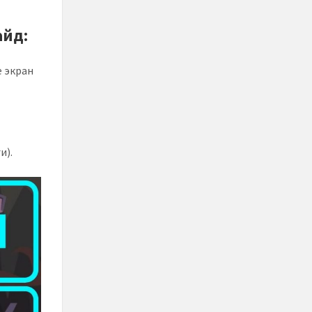
айд:
е экран
и).