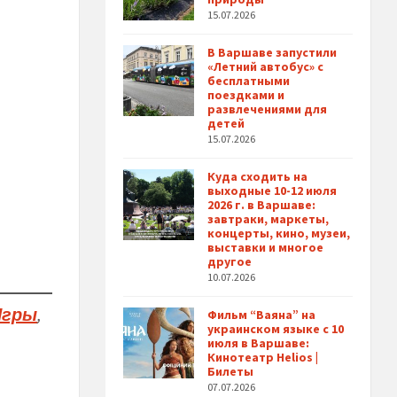
15.07.2026
В Варшаве запустили
«Летний автобус» с
бесплатными
поездками и
развлечениями для
детей
15.07.2026
Куда сходить на
выходные 10-12 июля
2026 г. в Варшаве:
завтраки, маркеты,
концерты, кино, музеи,
выставки и многое
другое
10.07.2026
Игры
,
Фильм “Ваяна” на
украинском языке с 10
июля в Варшаве:
Кинотеатр Helios |
Билеты
07.07.2026