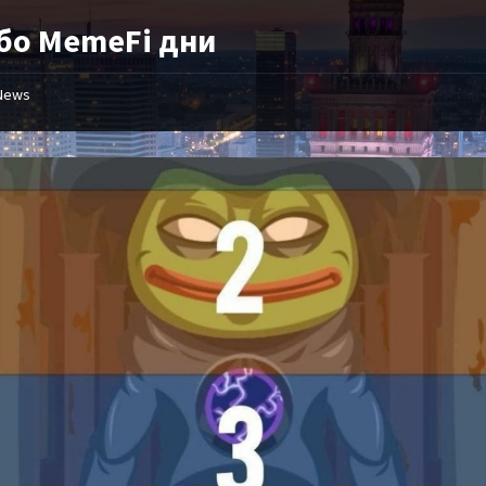
бо MemeFi дни
News