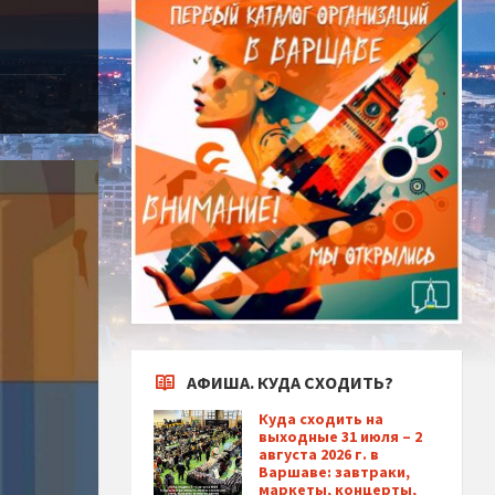
АФИША. КУДА СХОДИТЬ?
Куда сходить на
выходные 31 июля – 2
августа 2026 г. в
Варшаве: завтраки,
маркеты, концерты,