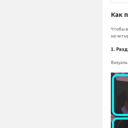
Как 
Чтобы в
на четы
1.
Разд
Визуаль