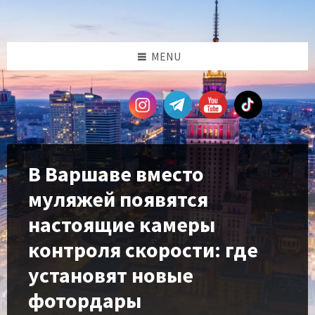
Skip
Skip
Skip
Skip
to
to
to
to
content
left
right
footer
sidebar
sidebar
MENU
В Варшаве вместо
муляжей появятся
настоящие камеры
контроля скорости: где
установят новые
фотордары