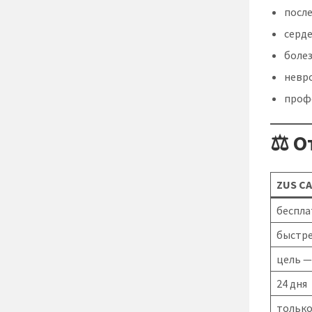
посл
серд
боле
невро
проф
⚖️ О
ZUS С
беспл
быстре
цель —
24 дня
тольк