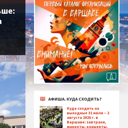
ьше:
а
АФИША. КУДА СХОДИТЬ?
Куда сходить на
выходные 31 июля – 2
августа 2026 г. в
Варшаве: завтраки,
маркеты, концерты,