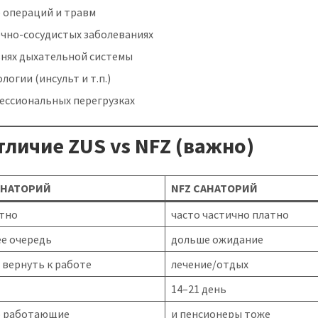
е операций и травм
ечно-сосудистых заболеваниях
знях дыхательной системы
логии (инсульт и т.п.)
ессиональных перегрузках
тличие ZUS vs NFZ (важно)
АНАТОРИЙ
NFZ САНАТОРИЙ
атно
часто частично платно
е очередь
дольше ожидание
 вернуть к работе
лечение/отдых
14–21 день
о работающие
и пенсионеры тоже