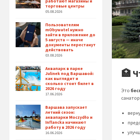
работают магазины и
торговые центры
05.08.2026
Пользователям
mObywatel нужно
зайти в приложение до
5 августа — иначе
документы перестанут
действовать
03.08.2026
Аквапарк в парке
🏥 Ч
Julinek под Варшавой:
как выглядит и
сколько стоит билет в
2026 году
Это
бес
17.06.2026
санатор
Варшава запускает
летний сезон:
верну
аквапарки Moczydło и
пред
Inflancka начинают
работу в 2026 году
улуч
16.06.2026