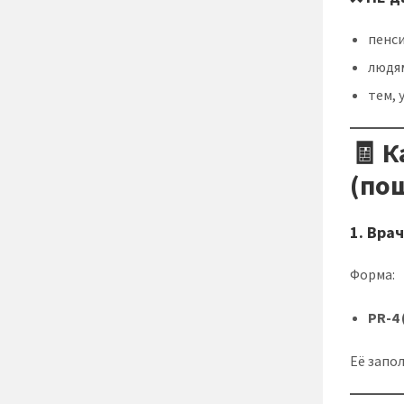
пенс
людям
тем, 
🧾 
(по
1. Вра
Форма:
PR-4 
Её запо