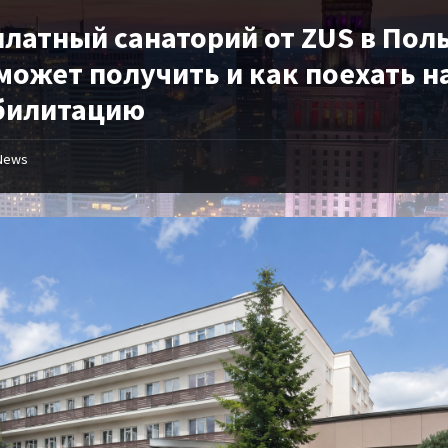
платный санаторий от ZUS в Пол
может получить и как поехать н
билитацию
News