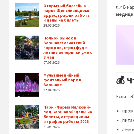
Открытый бассейн в
👉 В на
парке Щенсливицком:
медици
адрес, график работы
и цены на билеты
28.05.2026
Ночной рынок в
Варшаве: азиатский
городок, стритфуд и
летние вечеринки уже с
8 мая
07.05.2026
Мультимедийный
💰 Ч
фонтанный парк в
Варшаве
22.04.2026
Если те
Парк «Фарма Иллюзий»
прож
под Варшавой: цены на
билеты, аттракционы
пита
и график работы 2026
21.04.2026
лечен