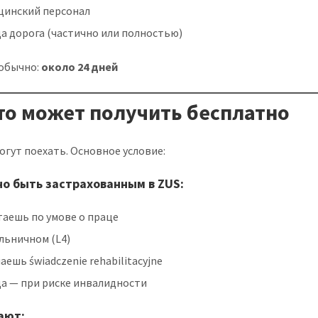
цинский персонал
а дорога (частично или полностью)
 обычно:
около 24 дней
Кто может получить бесплатно
могут поехать. Основное условие:
о быть застрахованным в ZUS:
таешь по умове о праце
льничном (L4)
аешь świadczenie rehabilitacyjne
да — при риске инвалидности
ают: