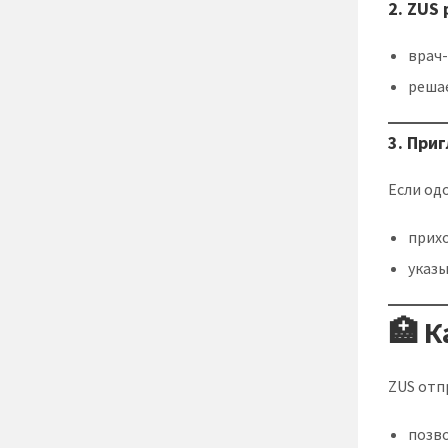
2. ZUS
врач
реша
3. При
Если од
прих
указы
🏥 
ZUS отп
позв