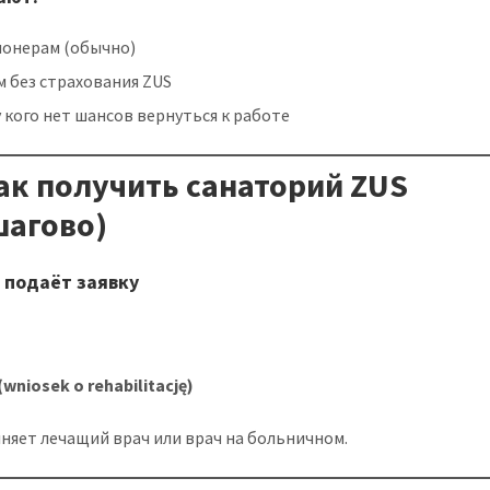
ионерам (обычно)
 без страхования ZUS
у кого нет шансов вернуться к работе
Как получить санаторий ZUS
шагово)
ч подаёт заявку
(wniosek o rehabilitację)
лняет лечащий врач или врач на больничном.