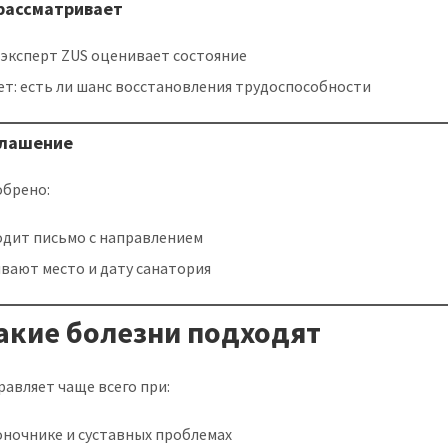
 рассматривает
-эксперт ZUS оценивает состояние
ет: есть ли шанс восстановления трудоспособности
глашение
обрено:
одит письмо с направлением
вают место и дату санатория
Какие болезни подходят
равляет чаще всего при:
оночнике и суставных проблемах