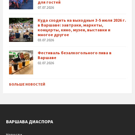
для гостей
07.07.2026
Куда сходить на выходные 3-5 июля 2026 г.
в Варшаве: завтраки, маркеты,
концерты, кино, музеи, выставки и
многое другое
03.07.2026
Фестиваль безалкогольного пива в
Варшаве
02.07.2026
БОЛЬШЕ НОВОСТЕЙ
ВАРШАВА ДИАСПОРА
Новости