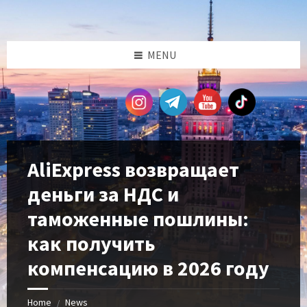
Skip
Skip
Skip
Skip
to
to
to
to
content
left
right
footer
sidebar
sidebar
MENU
AliExpress возвращает
деньги за НДС и
таможенные пошлины:
как получить
компенсацию в 2026 году
Home
News
/