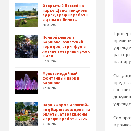
Открытый бассейн в
парке Щенсливицком:
адрес, график работы
и цены на билеты
28.05.2026
Проверк
Ночной рынок в
времени
Варшаве: азиатский
городок, стритфуд и
учрежде
летние вечеринки уже с
расторг
8 мая
планиру
07.05.2026
Мультимедийный
Ситуаци
фонтанный парк в
предста
Варшаве
22.04.2026
соответ
докумен
учрежде
Парк «Фарма Иллюзий»
под Варшавой: цены на
билеты, аттракционы
Сам вра
и график работы 2026
в рамка
21.04.2026