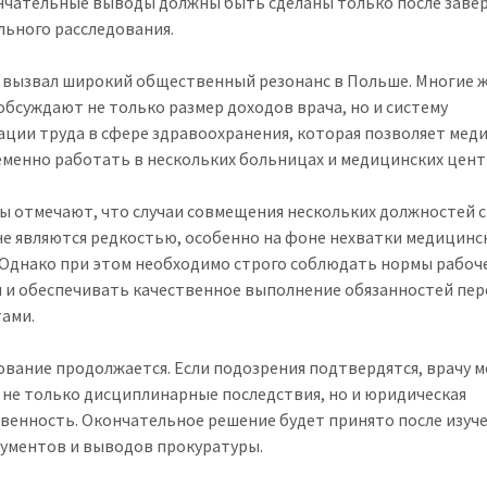
нчательные выводы должны быть сделаны только после заве
ьного расследования.
 вызвал широкий общественный резонанс в Польше. Многие 
обсуждают не только размер доходов врача, но и систему
ации труда в сфере здравоохранения, которая позволяет мед
менно работать в нескольких больницах и медицинских цент
ы отмечают, что случаи совмещения нескольких должностей 
не являются редкостью, особенно на фоне нехватки медицинс
 Однако при этом необходимо строго соблюдать нормы рабоч
 и обеспечивать качественное выполнение обязанностей пер
ами.
ование продолжается. Если подозрения подтвердятся, врачу м
 не только дисциплинарные последствия, но и юридическая
венность. Окончательное решение будет принято после изуч
кументов и выводов прокуратуры.