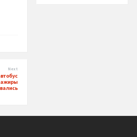
Next
автобус
ссажиры
овались