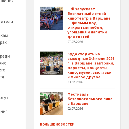
ршения
Lidl запускает
бесплатный летний
кинотеатр в Варшаве
жители
— фильмы под
открытым небом,
угощения и напитки
икам
для гостей
рах.
07.07.2026
Куда сходить на
среди
выходные 3-5 июля 2026
ких
г. в Варшаве: завтраки,
маркеты, концерты,
его
кино, музеи, выставки
ед
и многое другое
03.07.2026
Фестиваль
огут
безалкогольного пива
в Варшаве
02.07.2026
ения
БОЛЬШЕ НОВОСТЕЙ