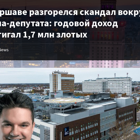
аршаве разгорелся скандал вокр
ча-депутата: годовой доход
игал 1,7 млн злотых
News