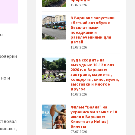
15.07.2026
В Варшаве запустили
«Летний автобус» с
бесплатными
поездками и
го
развлечениями для
детей
15.07.2026
е
проверки
Куда сходить на
выходные 10-12 июля
2026 г. в Варшаве:
завтраки, маркеты,
 но и
концерты, кино, музеи,
выставки и многое
другое
10.07.2026
Фильм “Ваяна” на
украинском языке с 10
июля в Варшаве:
йствовал
Кинотеатр Helios |
Билеты
ркивают,
07.07.2026