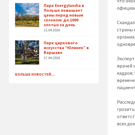
что око
Парк Energylandia в
официал
Польше повышает
цены перед новым
сезоном: до 1000
Скандал
злотых за день
страны 
21.04.2026
организ
Парк циркового
одновре
искусства “Юлинек” в
Варшаве
Эксперт
17.04.2026
врачей 
кадров.
БОЛЬШЕ НОВОСТЕЙ...
времени
пациент
Расслед
грозить
ответст
всех до