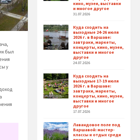
кино, музеи, выставки
и многое другое
31.07.2026
Куда сходить на
выходные 24-26 июля
2026 г. в Варшаве:
завтраки, маркеты,
ача,
концерты, кино, музеи,
ик был
выставки и многое
другое
дения
24.07.2026
сы у
Куда сходить на
выходные 17-19 июля
2026 г. в Варшаве:
 доход
завтраки, маркеты,
концерты, кино, музеи,
а
выставки и многое
чения
другое
17.07.2026
Лавандовое поле под
Варшавой: мастер-
классы и отдых среди
природы