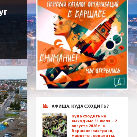
уг
АФИША. КУДА СХОДИТЬ?
Куда сходить на
выходные 31 июля – 2
августа 2026 г. в
Варшаве: завтраки,
маркеты, концерты,