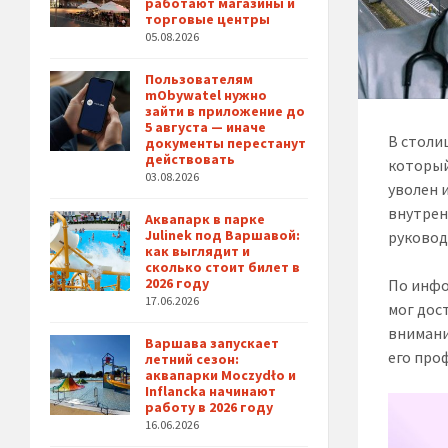
работают магазины и
торговые центры
05.08.2026
Пользователям
mObywatel нужно
зайти в приложение до
5 августа — иначе
В столи
документы перестанут
действовать
который
03.08.2026
уволен 
внутрен
Аквапарк в парке
Julinek под Варшавой:
руковод
как выглядит и
сколько стоит билет в
2026 году
По инфо
17.06.2026
мог дос
внимани
Варшава запускает
его про
летний сезон:
аквапарки Moczydło и
Inflancka начинают
работу в 2026 году
16.06.2026