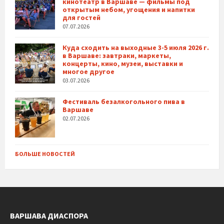
кинотеатр в Варшаве — фильмы под
открытым небом, угощения и напитки
для гостей
07.07.2026
Куда сходить на выходные 3-5 июля 2026 г.
в Варшаве: завтраки, маркеты,
концерты, кино, музеи, выставки и
многое другое
03.07.2026
Фестиваль безалкогольного пива в
Варшаве
02.07.2026
БОЛЬШЕ НОВОСТЕЙ
ВАРШАВА ДИАСПОРА