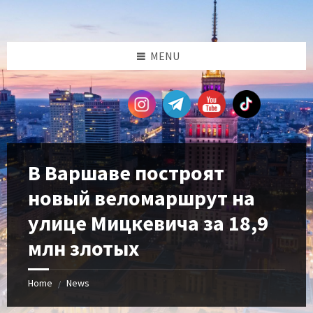
Skip
Skip
Skip
Skip
to
to
to
to
content
left
right
footer
sidebar
sidebar
MENU
В Варшаве построят
новый веломаршрут на
улице Мицкевича за 18,9
млн злотых
Home
News
/