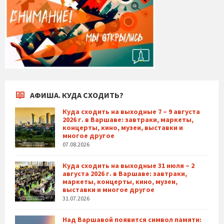
АФИША. КУДА СХОДИТЬ?
Куда сходить на выходные 7 – 9 августа
2026 г. в Варшаве: завтраки, маркеты,
концерты, кино, музеи, выставки и
многое другое
07.08.2026
Куда сходить на выходные 31 июля – 2
августа 2026 г. в Варшаве: завтраки,
маркеты, концерты, кино, музеи,
выставки и многое другое
31.07.2026
Над Варшавой появится символ памяти: