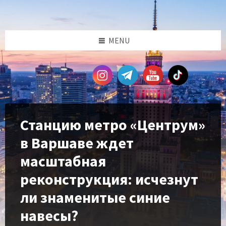
Skip
Skip
Skip
Skip
to
to
to
to
content
left
right
footer
sidebar
sidebar
MENU
Станцию метро «Центрум»
в Варшаве ждет
масштабная
реконструкция: исчезнут
ли знаменитые синие
навесы?