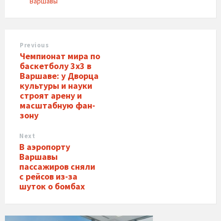
Варшавы
Previous
Чемпионат мира по
баскетболу 3х3 в
Варшаве: у Дворца
культуры и науки
строят арену и
масштабную фан-
зону
Next
В аэропорту
Варшавы
пассажиров сняли
с рейсов из-за
шуток о бомбах