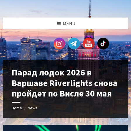
Skip
Skip
Skip
Skip
to
to
to
to
content
left
right
footer
sidebar
sidebar
MENU
Парад лодок 2026 в
Варшаве Riverlights снова
пройдет по Висле 30 мая
Home
News
/