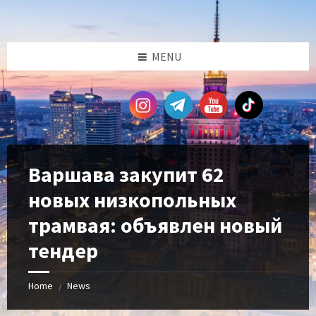
Skip
Skip
Skip
Skip
to
to
to
to
content
left
right
footer
sidebar
sidebar
MENU
Варшава закупит 62
новых низкопольных
трамвая: объявлен новый
тендер
Home
News
/