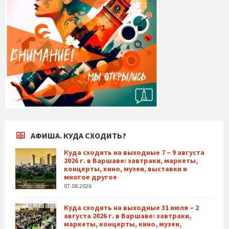
АФИША. КУДА СХОДИТЬ?
Куда сходить на выходные 7 – 9 августа
2026 г. в Варшаве: завтраки, маркеты,
концерты, кино, музеи, выставки и
многое другое
07.08.2026
Куда сходить на выходные 31 июля – 2
августа 2026 г. в Варшаве: завтраки,
маркеты, концерты, кино, музеи,