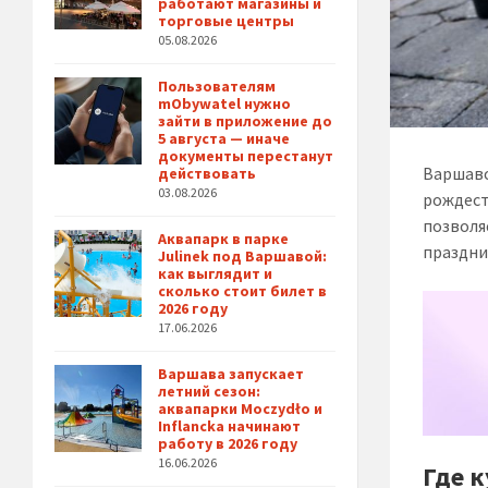
работают магазины и
торговые центры
05.08.2026
Пользователям
mObywatel нужно
зайти в приложение до
5 августа — иначе
документы перестанут
Варшавс
действовать
03.08.2026
рождест
позволя
Аквапарк в парке
праздни
Julinek под Варшавой:
как выглядит и
сколько стоит билет в
2026 году
17.06.2026
Варшава запускает
летний сезон:
аквапарки Moczydło и
Inflancka начинают
работу в 2026 году
16.06.2026
Где 