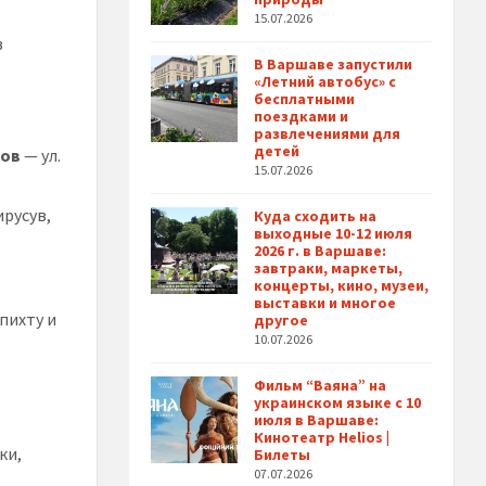
15.07.2026
в
В Варшаве запустили
«Летний автобус» с
бесплатными
поездками и
развлечениями для
детей
сов
— ул.
15.07.2026
ирусув,
Куда сходить на
выходные 10-12 июля
2026 г. в Варшаве:
завтраки, маркеты,
концерты, кино, музеи,
выставки и многое
пихту и
другое
10.07.2026
Фильм “Ваяна” на
украинском языке с 10
июля в Варшаве:
Кинотеатр Helios |
ки,
Билеты
07.07.2026