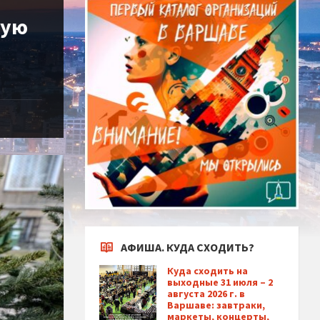
кую
АФИША. КУДА СХОДИТЬ?
Куда сходить на
выходные 31 июля – 2
августа 2026 г. в
Варшаве: завтраки,
маркеты, концерты,