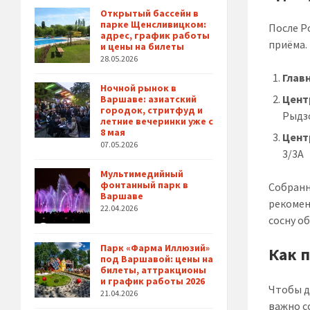
Открытый бассейн в
парке Щенсливицком:
После Р
адрес, график работы
приёма.
и цены на билеты
28.05.2026
Глав
Ночной рынок в
Цент
Варшаве: азиатский
городок, стритфуд и
Рыдз
летние вечеринки уже с
8 мая
Цент
07.05.2026
3/3A
Мультимедийный
фонтанный парк в
Собранн
Варшаве
рекомен
22.04.2026
сосну о
Парк «Фарма Иллюзий»
Как 
под Варшавой: цены на
билеты, аттракционы
и график работы 2026
Чтобы д
21.04.2026
важно с