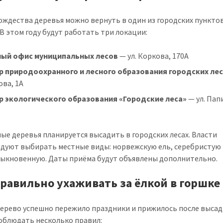
ождества деревья можно вернуть в один из городских пункто
 В этом году будут работать три локации:
ный офис муниципальных лесов
— ул. Коркова, 170A
р природоохранного и лесного образования городских ле
ова, 1A
р экологического образования «Городские леса»
— ул. Пап
ые деревья планируется высадить в городских лесах. Власти
дуют выбирать местные виды: норвежскую ель, серебристую 
быкновенную. Даты приёма будут объявлены дополнительно.
правильно ухаживать за ёлкой в горшке
ерево успешно пережило праздники и прижилось после высад
облюдать несколько правил: