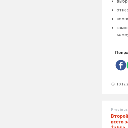
выбро
отне
компо
само
комм
Понра
10.12.
Previous
Второй
всего з
Żabka