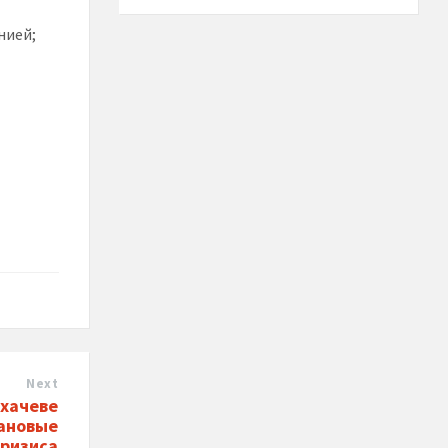
нией;
Next
охачеве
ановые
кризиса