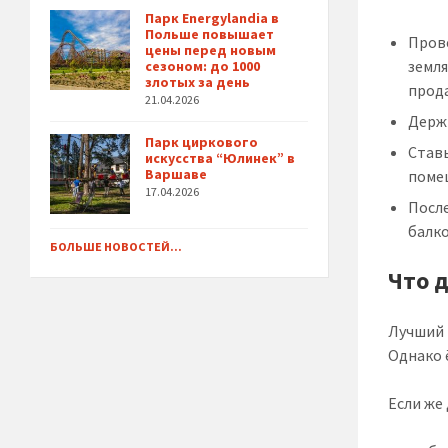
Парк Energylandia в
Польше повышает
Пров
цены перед новым
земля
сезоном: до 1000
злотых за день
прод
21.04.2026
Держ
Парк циркового
Ставь
искусства “Юлинек” в
Варшаве
поме
17.04.2026
После
балко
БОЛЬШЕ НОВОСТЕЙ...
Что 
Лучший 
Однако 
Если же