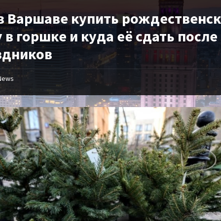
 в Варшаве купить рождественс
 в горшке и куда её сдать после
здников
News