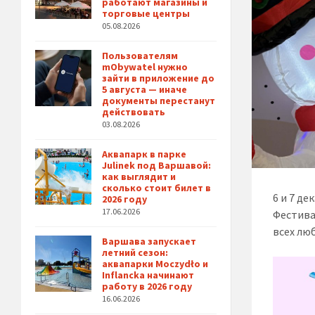
работают магазины и
торговые центры
05.08.2026
Пользователям
mObywatel нужно
зайти в приложение до
5 августа — иначе
документы перестанут
действовать
03.08.2026
Аквапарк в парке
Julinek под Варшавой:
как выглядит и
сколько стоит билет в
6 и 7 д
2026 году
17.06.2026
Фестива
всех лю
Варшава запускает
летний сезон:
аквапарки Moczydło и
Inflancka начинают
работу в 2026 году
16.06.2026