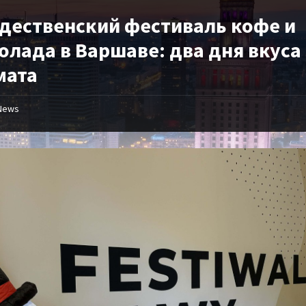
дественский фестиваль кофе и
олада в Варшаве: два дня вкуса
мата
News