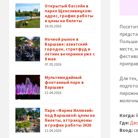
Открытый бассейн в
парке Щенсливицком:
адрес, график работы
и цены на билеты
Посетит
28.05.2026
предста
Ночной рынок в
Польши 
Варшаве: азиатский
месте, 
городок, стритфуд и
летние вечеринки уже с
фестива
8 мая
приправ
07.05.2026
Мультимедийный
Для тех
фонтанный парк в
подгото
Варшаве
пирожны
22.04.2026
молочны
Парк «Фарма Иллюзий»
Когда:
6
под Варшавой: цены на
билеты, аттракционы
Где:
Дво
и график работы 2026
Вход:
с
21.04.2026