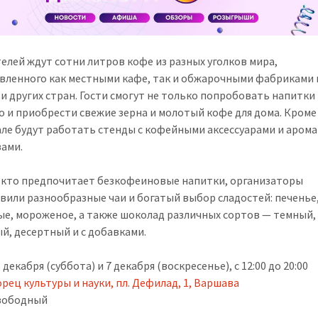
елей ждут сотни литров кофе из разных уголков мира,
вленного как местными кафе, так и обжарочными фабриками 
и других стран. Гости смогут не только попробовать напитки
но и приобрести свежие зерна и молотый кофе для дома. Кроме 
ле будут работать стенды с кофейными аксессуарами и аром
ами.
, кто предпочитает безкофеиновые напитки, организаторы
вили разнообразные чаи и богатый выбор сладостей: печенье
е, мороженое, а также шоколад различных сортов — темный,
й, десертный и с добавками.
 декабря (суббота) и 7 декабря (воскресенье), с 12:00 до 20:00
рец культуры и науки, пл. Дефилад, 1, Варшава
вободный