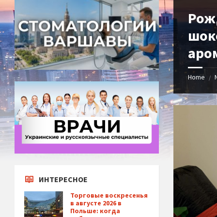
Рож
шок
аро
Home
/
ИНТЕРЕСНОЕ
Торговые воскресенья
в августе 2026 в
Польше: когда