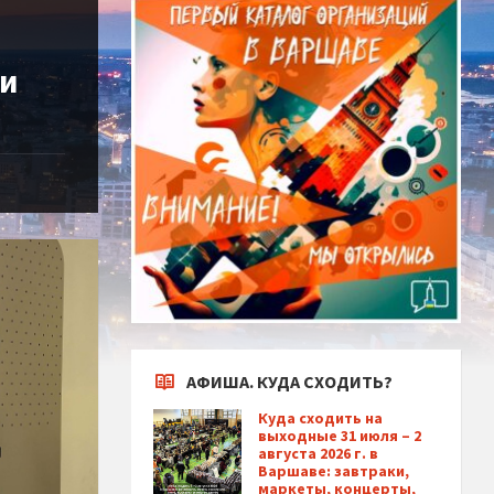
 и
АФИША. КУДА СХОДИТЬ?
Куда сходить на
выходные 31 июля – 2
августа 2026 г. в
Варшаве: завтраки,
маркеты, концерты,