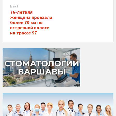
Next
76-летняя
женщина проехала
более 70 км по
встречной полосе
на трассе S7