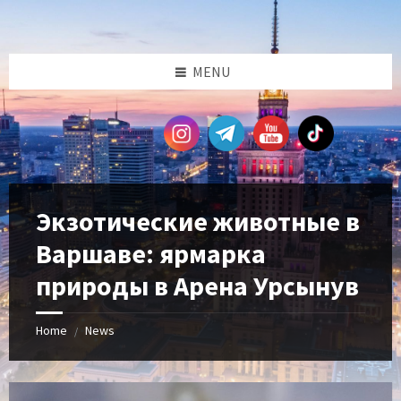
Skip
Skip
Skip
Skip
to
to
to
to
content
left
right
footer
sidebar
sidebar
MENU
Экзотические животные в
Варшаве: ярмарка
природы в Арена Урсынув
Home
News
/