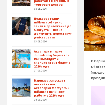
работают магазины и
торговые центры
05.08.2026
Пользователям
mObywatel нужно
зайти в приложение до
5 августа — иначе
документы перестанут
действовать
03.08.2026
Аквапарк в парке
Julinek под Варшавой:
как выглядит и
В Варша
сколько стоит билет в
Oktober
2026 году
17.06.2026
блюда б
праздни
Варшава запускает
летний сезон:
аквапарки Moczydło и
Inflancka начинают
работу в 2026 году
16.06.2026