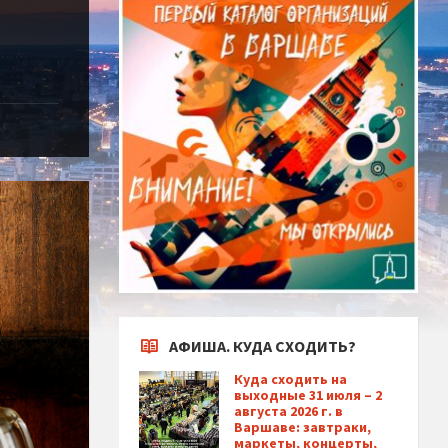
АФИША. КУДА СХОДИТЬ?
Куда сходить на
выходные 31 июля – 2
августа 2026 г. в
Варшаве: завтраки,
маркеты, концерты,