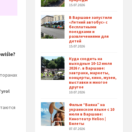
15.07.2026
В Варшаве запустили
«Летний автобус» с
бесплатными
поездками и
развлечениями для
детей
15.07.2026
wiśle?
Куда сходить на
выходные 10-12 июля
2026 г. в Варшаве:
завтраки, маркеты,
сторанах
концерты, кино, музеи,
выставки и многое
другое
Tyrol
10.07.2026
Фильм “Ваяна” на
етаются
украинском языке с 10
июля в Варшаве:
Кинотеатр Helios |
Билеты
07.07.2026