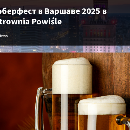
оберфест в Варшаве 2025 в
trownia Powiśle
News