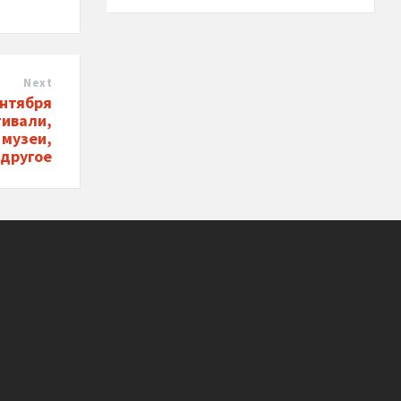
Next
ентября
тивали,
 музеи,
 другое