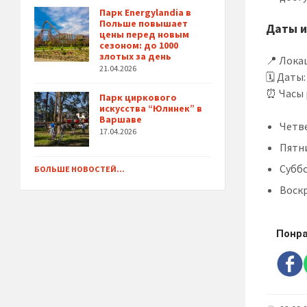
Парк Energylandia в
Польше повышает
Даты и
цены перед новым
сезоном: до 1000
злотых за день
📍 Лока
21.04.2026
🗓 Даты:
⏰ Часы 
Парк циркового
искусства “Юлинек” в
Варшаве
Четве
17.04.2026
Пятни
Суббо
БОЛЬШЕ НОВОСТЕЙ...
Воскр
Понра