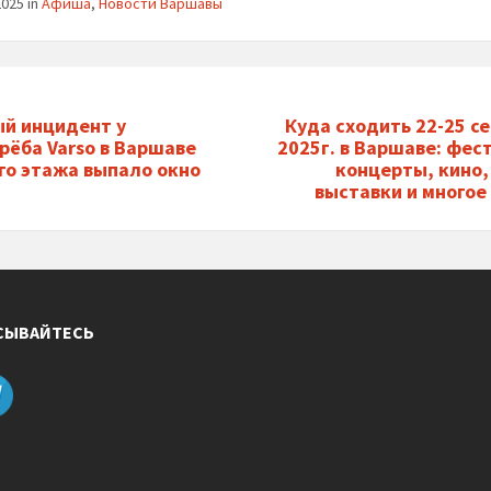
2025
in
Афиша
,
Новости Варшавы
й инцидент у
Куда сходить 22-25 с
рёба Varso в Варшаве
2025г. в Варшаве: фес
-го этажа выпало окно
концерты, кино,
выставки и многое
СЫВАЙТЕСЬ