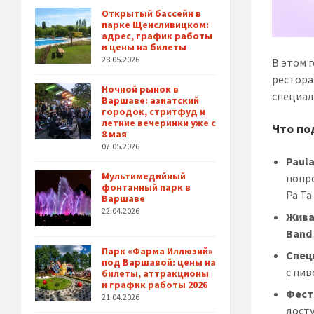
Открытый бассейн в
парке Щенсливицком:
адрес, график работы
и цены на билеты
28.05.2026
В этом 
рестор
Ночной рынок в
специал
Варшаве: азиатский
городок, стритфуд и
летние вечеринки уже с
Что по
8 мая
07.05.2026
Paula
Мультимедийный
попр
фонтанный парк в
Pa Ta
Варшаве
22.04.2026
Жива
Band
Парк «Фарма Иллюзий»
Спец
под Варшавой: цены на
с пив
билеты, аттракционы
и график работы 2026
Фест
21.04.2026
досту