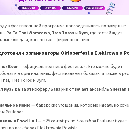
году к фестивальной программе присоединились популярные
аны
Pa Ta Thai Warszawa
,
Tres Toros
и
Dym
, где гостей ждут
ьные блюда и, конечно же, фирменное пиво.
дготовили организаторы Oktoberfest в Elektrownia Po
ner Beer
— официальное пиво фестиваля. Его можно будет
обовать в оригинальных фестивальных бокалах, а также в ре
 Thai, Tres Toros и Dym.
я музыка
: за атмосферу Баварии отвечает ансамбль
Silesian 
.
иальное меню
— баварские угощения, которые идеально соч
ом Paulaner.
иваль в Food Hall
— с 25 сентября по 5 октября Paulaner будет
пен во всех барах Elektrownia Powiśle.