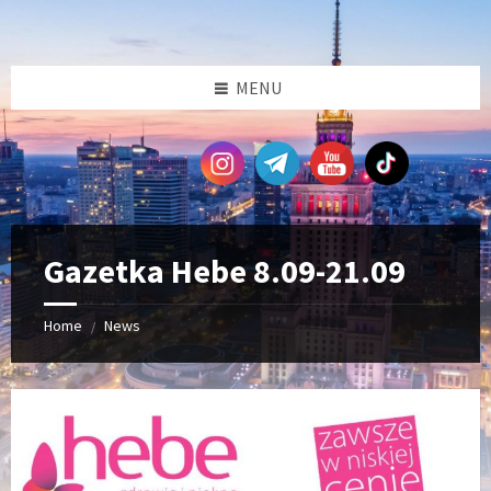
Skip
Skip
Skip
Skip
to
to
to
to
content
left
right
footer
sidebar
sidebar
MENU
Gazetka Hebe 8.09-21.09
Home
News
/