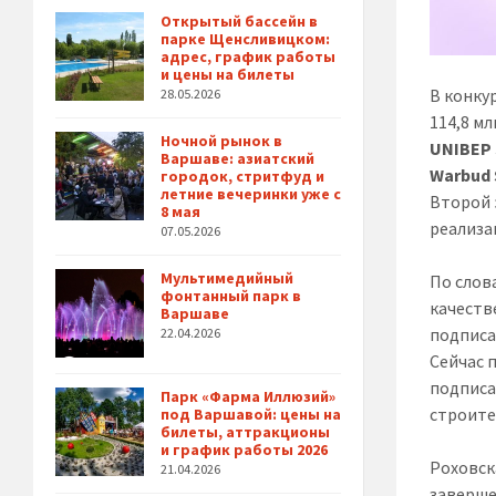
Открытый бассейн в
парке Щенсливицком:
адрес, график работы
и цены на билеты
В конку
28.05.2026
114,8 мл
Ночной рынок в
UNIBEP 
Варшаве: азиатский
Warbud 
городок, стритфуд и
летние вечеринки уже с
Второй 
8 мая
реализа
07.05.2026
Мультимедийный
По слов
фонтанный парк в
качеств
Варшаве
подписа
22.04.2026
Сейчас 
подписа
Парк «Фарма Иллюзий»
строите
под Варшавой: цены на
билеты, аттракционы
и график работы 2026
Роховск
21.04.2026
заверше