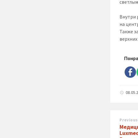
светлым
Внутри 
на цент
Также з
верхних
Понра
08.05.
Previous
Медици
Luxmed