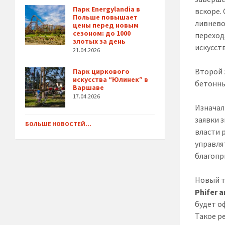
Парк Energylandia в
вскоре.
Польше повышает
ливнево
цены перед новым
сезоном: до 1000
переход
злотых за день
искусств
21.04.2026
Второй 
Парк циркового
искусства “Юлинек” в
бетонны
Варшаве
17.04.2026
Изначал
заявки 
БОЛЬШЕ НОВОСТЕЙ...
власти 
управля
благопр
Новый т
Phifer a
будет о
Такое р