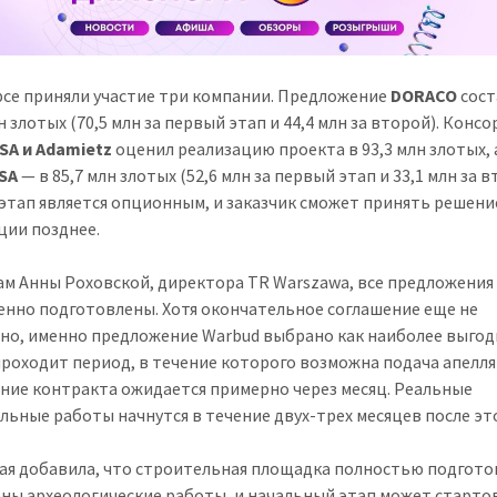
рсе приняли участие три компании. Предложение
DORACO
сост
н злотых (70,5 млн за первый этап и 44,4 млн за второй). Конс
SA и Adamietz
оценил реализацию проекта в 93,3 млн злотых, 
SA
— в 85,7 млн злотых (52,6 млн за первый этап и 33,1 млн за в
этап является опционным, и заказчик сможет принять решение
ции позднее.
ам Анны Роховской, директора TR Warszawa, все предложения
енно подготовлены. Хотя окончательное соглашение еще не
но, именно предложение Warbud выбрано как наиболее выгод
проходит период, в течение которого возможна подача апелля
ние контракта ожидается примерно через месяц. Реальные
льные работы начнутся в течение двух-трех месяцев после эт
ая добавила, что строительная площадка полностью подгото
ны археологические работы, и начальный этап может старто