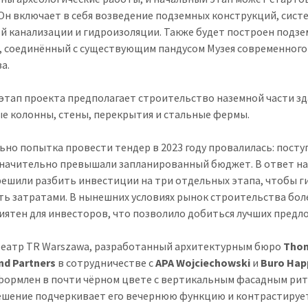
 Он включает в себя возведение подземных конструкций, сист
й канализации и гидроизоляции. Также будет построен подз
, соединённый с существующим пандусом Музея современного
а.
этап проекта предполагает строительство наземной части зд
е колонны, стены, перекрытия и стальные фермы.
ьно попытка провести тендер в 2023 году провалилась: пост
значительно превышали запланированный бюджет. В ответ на
решили разбить инвестиции на три отдельных этапа, чтобы г
ть затратами. В нынешних условиях рынок строительства бол
иятен для инвесторов, что позволило добиться лучших предл
еатр TR Warszawa, разработанный архитектурным бюро
Tho
nd Partners
в сотрудничестве с
APA Wojciechowski
и
Buro Hap
формлен в почти чёрном цвете с вертикальным фасадным ри
ешение подчеркивает его вечернюю функцию и контрастируе