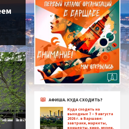
еем
АФИША. КУДА СХОДИТЬ?
Куда сходить на
выходные 7 – 9 августа
2026 г. в Варшаве:
завтраки, маркеты,
концерты, кино, музеи,