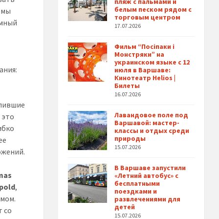
пляж с пальмами и
белым песком рядом с
емы
торговым центром
емный
17.07.2026
Фильм “Посіпаки і
Монстряки” на
украинском языке с 12
ания:
июля в Варшаве:
Кинотеатр Helios |
Билеты
16.07.2026
упившие
Лавандовое поле под
 это
Варшавой: мастер-
ибко
классы и отдых среди
природы
ее
15.07.2026
ожений.
В Варшаве запустили
mas
«Летний автобус» с
бесплатными
pold
,
поездками и
тмом.
развлечениями для
детей
т со
15.07.2026