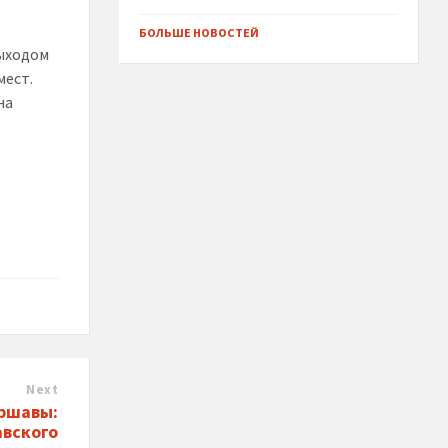
БОЛЬШЕ НОВОСТЕЙ
выходом
мест.
на
Next
аршавы:
авского