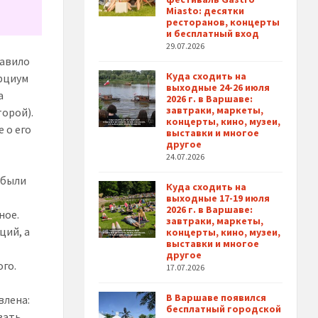
Miasto: десятки
ресторанов, концерты
и бесплатный вход
29.07.2026
авило
Куда сходить на
орциум
выходные 24-26 июля
а
2026 г. в Варшаве:
завтраки, маркеты,
торой).
концерты, кино, музеи,
 о его
выставки и многое
другое
24.07.2026
 были
Куда сходить на
выходные 17-19 июля
2026 г. в Варшаве:
ное.
завтраки, маркеты,
ций, а
концерты, кино, музеи,
выставки и многое
другое
ого.
17.07.2026
В Варшаве появился
влена:
бесплатный городской
вать