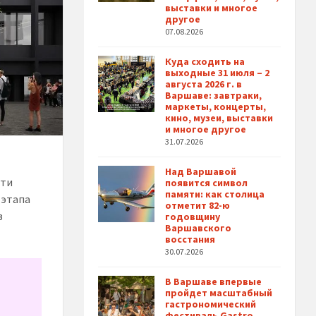
выставки и многое
другое
07.08.2026
Куда сходить на
выходные 31 июля – 2
августа 2026 г. в
Варшаве: завтраки,
маркеты, концерты,
кино, музеи, выставки
и многое другое
31.07.2026
Над Варшавой
сти
появится символ
памяти: как столица
 этапа
отметит 82-ю
в
годовщину
Варшавского
восстания
30.07.2026
В Варшаве впервые
пройдет масштабный
гастрономический
фестиваль Gastro