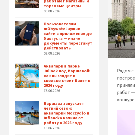
работают магазины и
торговые центры
05.08.2026
Пользователям
mObywatel нужно
зайти в приложение до
5 августа — иначе
документы перестанут
действовать
03.08.2026
Аквапарк в парке
Рядом с
Julinek под Варшавой:
как выглядит и
построе
сколько стоит билет в
приняли
2026 году
17.06.2026
работ —
конкуре
Варшава запускает
летний сезон:
аквапарки Moczydło и
Inflancka начинают
работу в 2026 году
16.06.2026