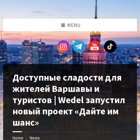
Skip
Skip
Skip
Skip
to
to
to
to
content
left
right
footer
sidebar
sidebar
MENU
Доступные сладости для
жителей Варшавы и
туристов | Wedel запустил
новый проект «Дайте им
шанс»
Home
News
/