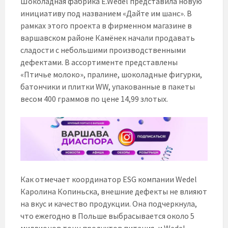
Шоколадная фабрика E.Wedel представила новую
инициативу под названием «Дайте им шанс». В
рамках этого проекта в фирменном магазине в
варшавском районе Камёнек начали продавать
сладости с небольшими производственными
дефектами. В ассортименте представлены
«Птичье молоко», пралине, шоколадные фигурки,
батончики и плитки WW, упакованные в пакеты
весом 400 граммов по цене 14,99 злотых.
Как отмечает координатор ESG компании Wedel
Каролина Копиньска, внешние дефекты не влияют
на вкус и качество продукции. Она подчеркнула,
что ежегодно в Польше выбрасывается около 5
миллионов тонн продуктов питания, и Wedel