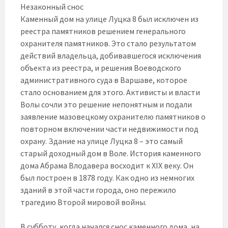
Незаконный снос
Каменный дом на улице Луцка 8 был исключен из
реестра памятников решением генерального
охранителя памятников. Это стало результатом
действий владельца, добивавшегося исключения
объекта из реестра, и решения Воеводского
административного суда в Варшаве, которое
стало основанием для этого. Активисты и власти
Волы сочли это решение непонятным и подали
заявление мазовецкому охранителю памятников о
повторном включении части недвижимости под
охрану. Здание на улице Луцка 8 – это самый
старый доходный дом в Воле. История каменного
дома Абрама Влодавера восходит к XIX веку. Он
был построен в 1878 году. Как одно из немногих
зданий в этой части города, оно пережило
трагедию Второй мировой войны.
В субботу, когда начался снос каменного дома, на