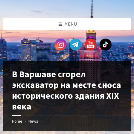
Skip
Skip
Skip
Skip
to
to
to
to
content
left
right
footer
sidebar
sidebar
MENU
В Варшаве сгорел
экскаватор на месте сноса
исторического здания XIX
века
Home
News
/