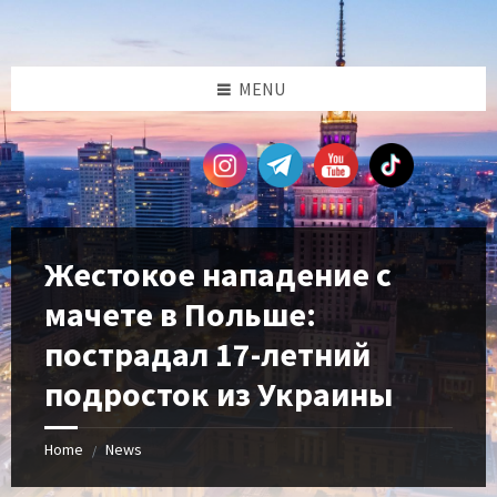
Skip
Skip
Skip
Skip
to
to
to
to
content
left
right
footer
sidebar
sidebar
MENU
Жестокое нападение с
мачете в Польше:
пострадал 17-летний
подросток из Украины
Home
News
/