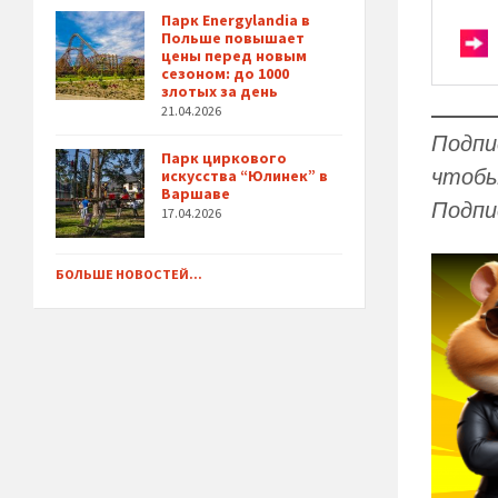
Парк Energylandia в
Польше повышает
цены перед новым
сезоном: до 1000
злотых за день
21.04.2026
Подпи
Парк циркового
чтобы
искусства “Юлинек” в
Варшаве
Подпи
17.04.2026
БОЛЬШЕ НОВОСТЕЙ...