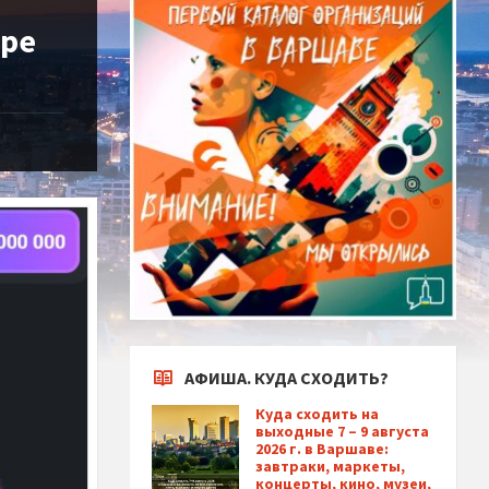
гре
АФИША. КУДА СХОДИТЬ?
Куда сходить на
выходные 7 – 9 августа
2026 г. в Варшаве:
завтраки, маркеты,
концерты, кино, музеи,