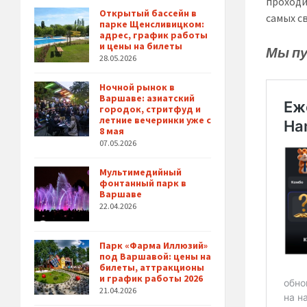
проходи
Открытый бассейн в
самых с
парке Щенсливицком:
адрес, график работы
и цены на билеты
Мы пу
28.05.2026
Ночной рынок в
Варшаве: азиатский
городок, стритфуд и
летние вечеринки уже с
8 мая
07.05.2026
Мультимедийный
фонтанный парк в
Варшаве
22.04.2026
Парк «Фарма Иллюзий»
под Варшавой: цены на
билеты, аттракционы
и график работы 2026
21.04.2026