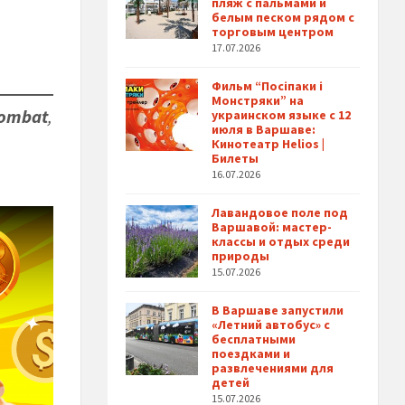
пляж с пальмами и
белым песком рядом с
торговым центром
17.07.2026
Фильм “Посіпаки і
Монстряки” на
Kombat
,
украинском языке с 12
июля в Варшаве:
Кинотеатр Helios |
Билеты
16.07.2026
Лавандовое поле под
Варшавой: мастер-
классы и отдых среди
природы
15.07.2026
В Варшаве запустили
«Летний автобус» с
бесплатными
поездками и
развлечениями для
детей
15.07.2026