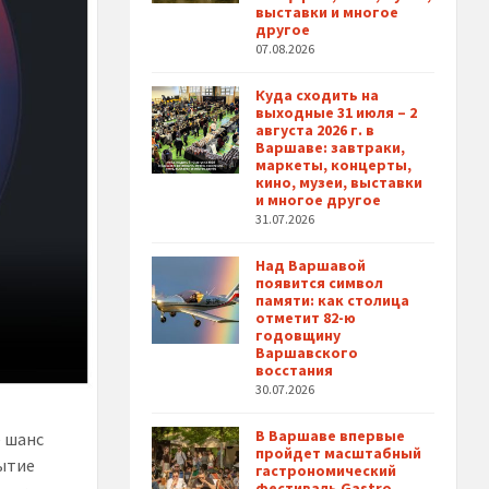
выставки и многое
другое
07.08.2026
Куда сходить на
выходные 31 июля – 2
августа 2026 г. в
Варшаве: завтраки,
маркеты, концерты,
кино, музеи, выставки
и многое другое
31.07.2026
Над Варшавой
появится символ
памяти: как столица
отметит 82-ю
годовщину
Варшавского
восстания
30.07.2026
В Варшаве впервые
е шанс
пройдет масштабный
бытие
гастрономический
фестиваль Gastro