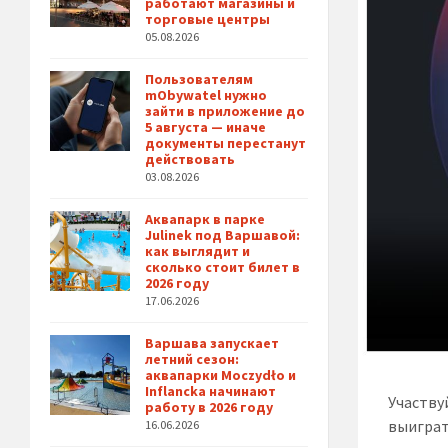
работают магазины и
торговые центры
05.08.2026
Пользователям
mObywatel нужно
зайти в приложение до
5 августа — иначе
документы перестанут
действовать
03.08.2026
Аквапарк в парке
Julinek под Варшавой:
как выглядит и
сколько стоит билет в
2026 году
17.06.2026
Варшава запускает
летний сезон:
аквапарки Moczydło и
Inflancka начинают
Участву
работу в 2026 году
выиграт
16.06.2026