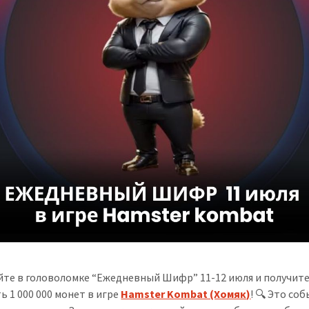
йте в головоломке “Ежедневный Шифр” 11-12 июля и получит
ь 1 000 000 монет в игре
Hamster Kombat (Хомяк)
! 🔍 Это со