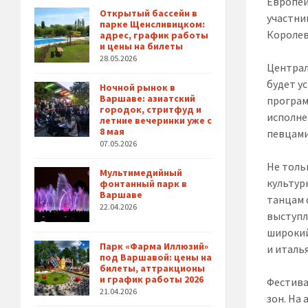
Европей
Открытый бассейн в
участни
парке Щенсливицком:
Королев
адрес, график работы
и цены на билеты
28.05.2026
Централ
будет у
Ночной рынок в
Варшаве: азиатский
програм
городок, стритфуд и
исполне
летние вечеринки уже с
8 мая
певцами
07.05.2026
Не толь
Мультимедийный
культур
фонтанный парк в
Варшаве
танцам 
22.04.2026
выступл
широкий
Парк «Фарма Иллюзий»
и италь
под Варшавой: цены на
билеты, аттракционы
и график работы 2026
Фестива
21.04.2026
зон. На