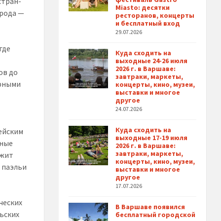
стран-
Miasto: десятки
орода —
ресторанов, концерты
и бесплатный вход
29.07.2026
где
Куда сходить на
выходные 24-26 июля
2026 г. в Варшаве:
ов до
завтраки, маркеты,
ерными
концерты, кино, музеи,
выставки и многое
другое
24.07.2026
Куда сходить на
ейским
выходные 17-19 июля
ьные
2026 г. в Варшаве:
завтраки, маркеты,
ожит
концерты, кино, музеи,
 паэльи
выставки и многое
другое
17.07.2026
ческих
В Варшаве появился
льских
бесплатный городской