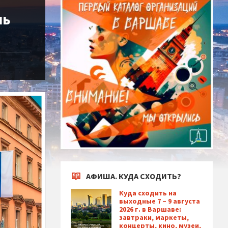
ль
АФИША. КУДА СХОДИТЬ?
Куда сходить на
выходные 7 – 9 августа
2026 г. в Варшаве:
завтраки, маркеты,
концерты, кино, музеи,