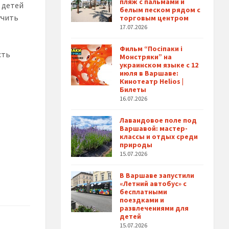
пляж с пальмами и
я детей
белым песком рядом с
учить
торговым центром
17.07.2026
Фильм “Посіпаки і
сть
Монстряки” на
украинском языке с 12
июля в Варшаве:
Кинотеатр Helios |
Билеты
16.07.2026
Лавандовое поле под
Варшавой: мастер-
классы и отдых среди
природы
15.07.2026
В Варшаве запустили
«Летний автобус» с
бесплатными
поездками и
развлечениями для
детей
15.07.2026