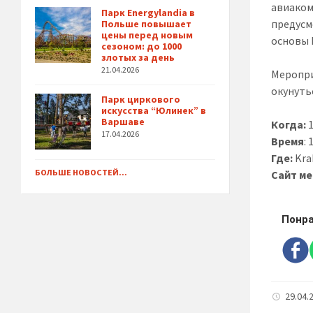
авиаком
Парк Energylandia в
предусм
Польше повышает
цены перед новым
основы 
сезоном: до 1000
злотых за день
21.04.2026
Меропри
окунуть
Парк циркового
искусства “Юлинек” в
Варшаве
Когда:
1
17.04.2026
Время
:
Где:
Kra
БОЛЬШЕ НОВОСТЕЙ...
Сайт м
Понра
29.04.