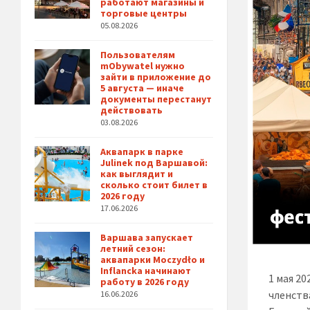
работают магазины и
торговые центры
05.08.2026
Пользователям
mObywatel нужно
зайти в приложение до
5 августа — иначе
документы перестанут
действовать
03.08.2026
Аквапарк в парке
Julinek под Варшавой:
как выглядит и
сколько стоит билет в
2026 году
17.06.2026
Варшава запускает
летний сезон:
аквапарки Moczydło и
Inflancka начинают
1 мая 2
работу в 2026 году
членств
16.06.2026