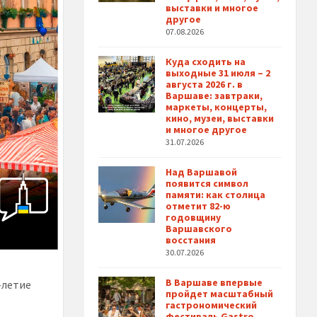
выставки и многое
другое
07.08.2026
Куда сходить на
выходные 31 июля – 2
августа 2026 г. в
Варшаве: завтраки,
маркеты, концерты,
кино, музеи, выставки
и многое другое
31.07.2026
Над Варшавой
появится символ
памяти: как столица
отметит 82-ю
годовщину
Варшавского
восстания
30.07.2026
В Варшаве впервые
-летие
пройдет масштабный
гастрономический
фестиваль Gastro