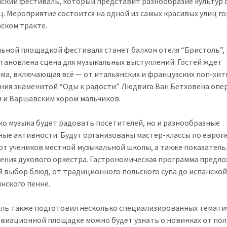
ский фестиваль, который представит разнообразие культур 
ц. Мероприятие состоится на одной из самых красивых улиц г
ском тракте.
ьной площадкой фестиваля станет балкон отеля “Бристоль”, 
становлена сцена для музыкальных выступлений. Гостей ждет
ма, включающая всё — от итальянских и французских поп-хит
ния знаменитой “Оды к радости” Людвига Ван Бетховена оп
 и Варшавским хором мальчиков.
ко музыка будет радовать посетителей, но и разнообразные
ные активности. Будут организованы мастер-классы по европ
от учеников местной музыкальной школы, а также показател
ения духового оркестра. Гастрономическая программа предл
 выбор блюд, от традиционного польского супа до испанской
янского пенне.
ль также подготовил несколько специализированных темати
 авиационной площадке можно будет узнать о новинках от по