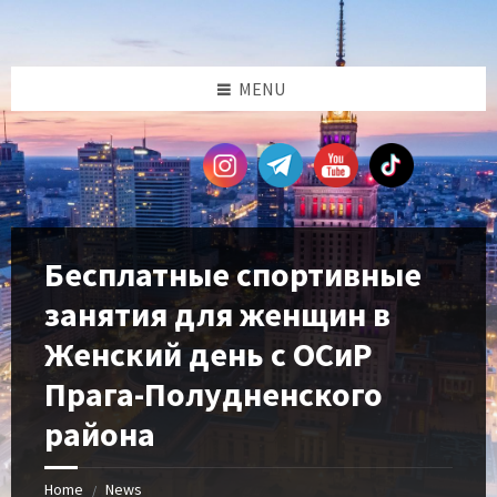
Skip
Skip
Skip
Skip
to
to
to
to
content
left
right
footer
sidebar
sidebar
MENU
Бесплатные спортивные
занятия для женщин в
Женский день с ОСиР
Прага-Полудненского
района
Home
News
/