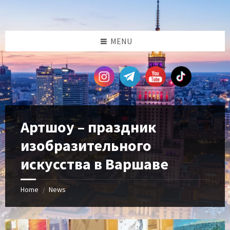
Skip
Skip
Skip
Skip
to
to
to
to
content
left
right
footer
sidebar
sidebar
MENU
Артшоу – праздник
изобразительного
искусства в Варшаве
Home
News
/