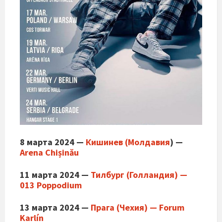
8 марта 2024 —
Кишинев (Молдавия
) —
Arena Chișinău
11 марта 2024 —
Тилбург (Голландия) —
013 Poppodium
13 марта 2024 —
Прага (Чехия) — Forum
Karlín