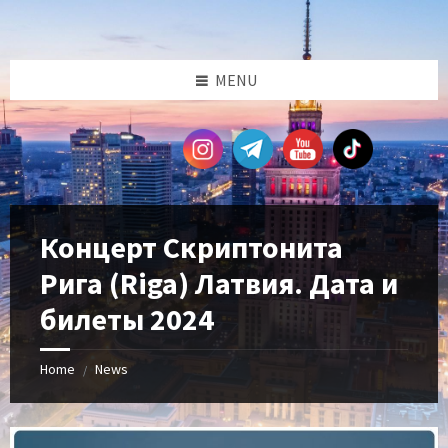
Skip
Skip
Skip
Skip
to
to
to
to
content
left
right
footer
sidebar
sidebar
MENU
Концерт Скриптонита
Рига (Riga) Латвия. Дата и
билеты 2024
Home
News
/