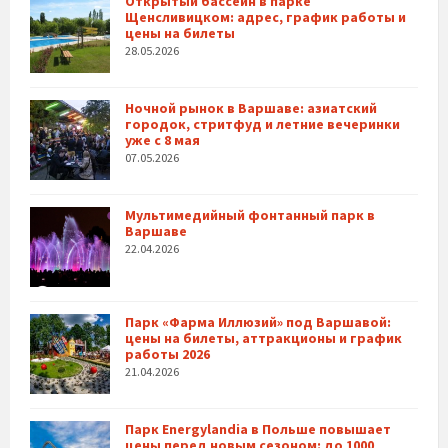
Открытый бассейн в парке
Щенсливицком: адрес, график работы и
цены на билеты
28.05.2026
Ночной рынок в Варшаве: азиатский
городок, стритфуд и летние вечеринки
уже с 8 мая
07.05.2026
Мультимедийный фонтанный парк в
Варшаве
22.04.2026
Парк «Фарма Иллюзий» под Варшавой:
цены на билеты, аттракционы и график
работы 2026
21.04.2026
Парк Energylandia в Польше повышает
цены перед новым сезоном: до 1000