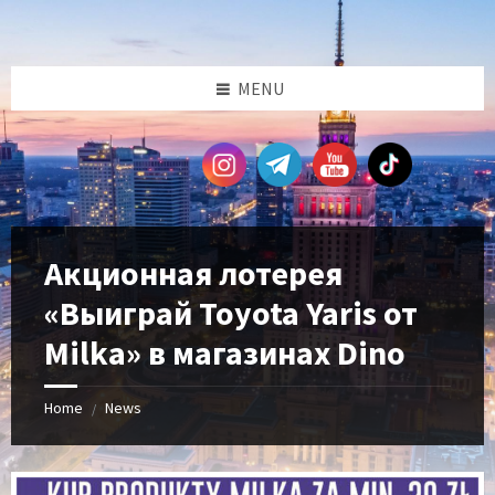
Skip
Skip
Skip
Skip
to
to
to
to
content
left
right
footer
sidebar
sidebar
MENU
Акционная лотерея
«Выиграй Toyota Yaris от
Milka» в магазинах Dino
Home
News
/