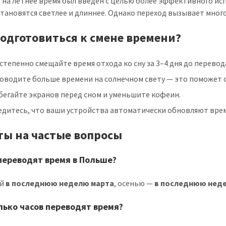
 на летнее время был введён с целью более эффективного исп
становятся светлее и длиннее. Однако переход вызывает много
подготовиться к смене времени?
тепенно смещайте время отхода ко сну за 3–4 дня до перевод
роводите больше времени на солнечном свету — это поможет 
бегайте экранов перед сном и уменьшите кофеин.
едитесь, что ваши устройства автоматически обновляют врем
ты на частые вопросы
переводят время в Польше?
ой
в последнюю неделю марта
, осенью —
в последнюю нед
лько часов переводят время?