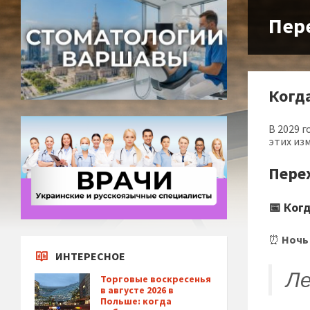
Пер
Когд
В 2029 
этих из
Пере
📅 Ког
⏰
Ночь 
ИНТЕРЕСНОЕ
Ле
Торговые воскресенья
в августе 2026 в
Польше: когда