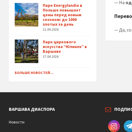
— На
од
Парк Energylandia в
Польше повышает
цены перед новым
Перево
сезоном: до 1000
злотых за день
— Да, с
21.04.2026
Парк циркового
искусства “Юлинек” в
Варшаве
17.04.2026
БОЛЬШЕ НОВОСТЕЙ...
ВАРШАВА ДИАСПОРА
ПОДПИ
Новости