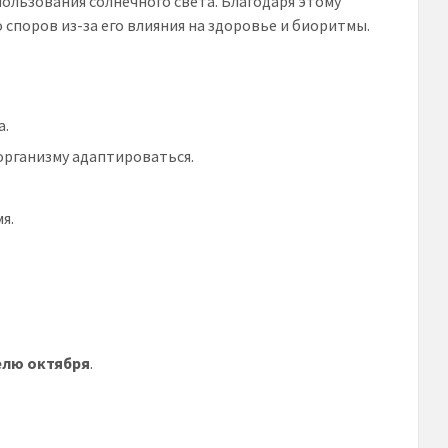
ользования солнечного света. Благодаря этому
 споров из-за его влияния на здоровье и биоритмы.
а.
организму адаптироваться.
я.
елю октября
.