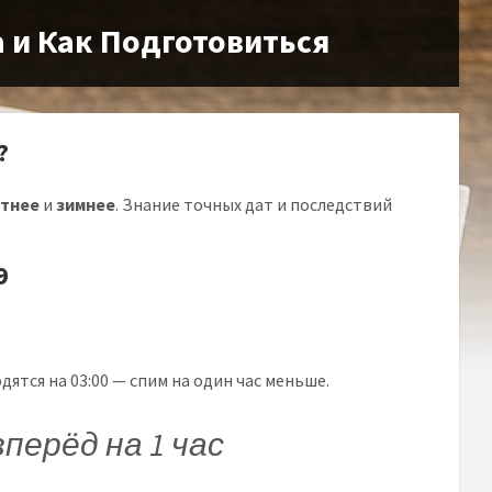
а и Как Подготовиться
?
етнее
и
зимнее
. Знание точных дат и последствий
9
одятся на 03:00 — спим на один час меньше.
перёд на 1 час