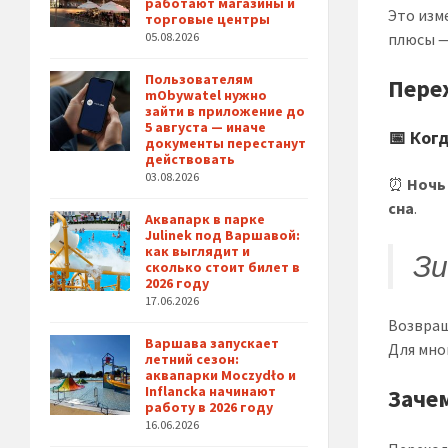
работают магазины и
Это изм
торговые центры
плюсы 
05.08.2026
Пользователям
Пере
mObywatel нужно
зайти в приложение до
5 августа — иначе
📅 Ког
документы перестанут
действовать
03.08.2026
⏰
Ночь 
сна
.
Аквапарк в парке
Julinek под Варшавой:
как выглядит и
Зи
сколько стоит билет в
2026 году
17.06.2026
Возвра
Варшава запускает
Для мно
летний сезон:
аквапарки Moczydło и
Inflancka начинают
Заче
работу в 2026 году
16.06.2026