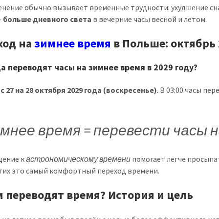
енение обычно вызывает временные трудности: ухудшение сна
—
больше дневного света
в вечерние часы весной и летом.
ход на
зимнее время
в Польше: октябрь
да переводят часы на зимнее время в 2029 году?
с 27 на 28 октября 2029 года (воскресенье)
. В 03:00 часы пе
мнее время = перевести часы на
щение к
астрономическому времени
помогает легче просыпат
гих это самый комфортный переход времени.
м переводят время? История и цель