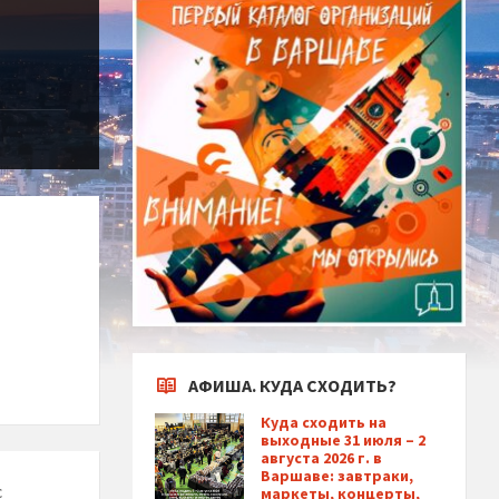
АФИША. КУДА СХОДИТЬ?
Куда сходить на
выходные 31 июля – 2
августа 2026 г. в
Варшаве: завтраки,
с
маркеты, концерты,