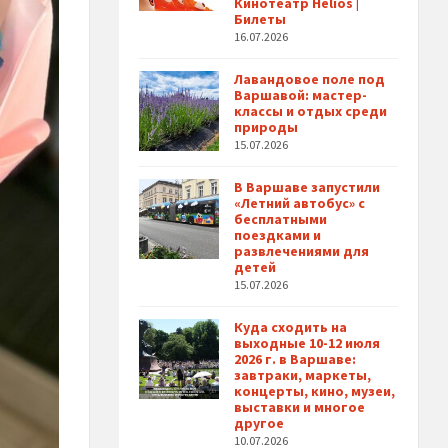
Кинотеатр Helios |
Билеты
16.07.2026
Лавандовое поле под
Варшавой: мастер-
классы и отдых среди
природы
15.07.2026
В Варшаве запустили
«Летний автобус» с
бесплатными
поездками и
развлечениями для
детей
15.07.2026
Куда сходить на
выходные 10-12 июля
2026 г. в Варшаве:
завтраки, маркеты,
концерты, кино, музеи,
выставки и многое
другое
10.07.2026