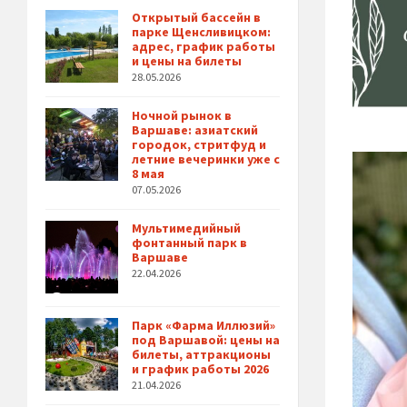
Открытый бассейн в
парке Щенсливицком:
адрес, график работы
и цены на билеты
28.05.2026
Ночной рынок в
Варшаве: азиатский
городок, стритфуд и
летние вечеринки уже с
8 мая
07.05.2026
Мультимедийный
фонтанный парк в
Варшаве
22.04.2026
Парк «Фарма Иллюзий»
под Варшавой: цены на
билеты, аттракционы
и график работы 2026
21.04.2026