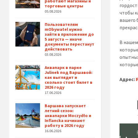
работают магазины и
гордост
торговые центры
05.08.2026
чтобы к
вашего 
Пользователям
прекрас
mObywatel нужно
зайти в приложение до
5 августа — иначе
В нашем
документы перестанут
действовать
которые
03.08.2026
опытных
которые
Аквапарк в парке
Julinek под Варшавой:
как выглядит и
Адрес:
сколько стоит билет в
2026 году
17.06.2026
Варшава запускает
летний сезон:
аквапарки Moczydło и
Inflancka начинают
работу в 2026 году
16.06.2026