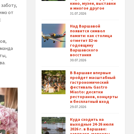
кино, музеи, выставки
 заботу,
и многое другое
имо от
31.07.2026
с
Над Варшавой
появится символ
памяти: как столица
отметит 82-ю
ов,
годовщину
оманда
Варшавского
восстания
ты,
30.07.2026
ва.
В Варшаве впервые
пройдет масштабный
гастрономический
фестиваль Gastro
Miasto: десятки
ресторанов, концерты
и бесплатный вход
29.07.2026
Куда сходить на
выходные 24-26 июля
2026 г. в Варшаве:
завтраки, маркеты,