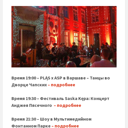
Время 19:00 – PLĄS x ASP в Варшаве – Танцы во
Дворце Чапских
– подробнее
Время 19:30 – Фестиваль Saska Kępa: Концерт
Анджея Пясечного
– подроб
нее
Время 21:30 – Шоу в Мультимедийном
Фонтанном Парке
– подробне
е