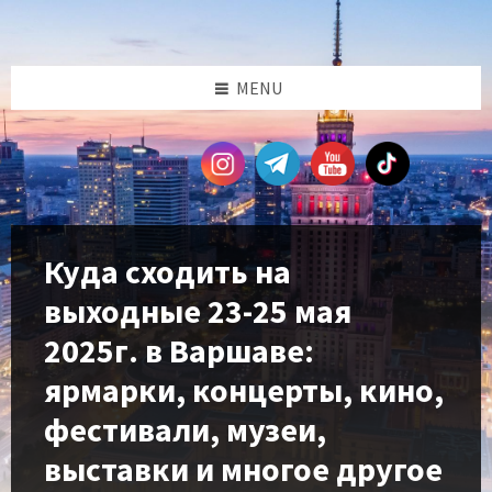
Skip
Skip
Skip
Skip
to
to
to
to
content
left
right
footer
sidebar
sidebar
MENU
Куда сходить на
выходные 23-25 мая
2025г. в Варшаве:
ярмарки, концерты, кино,
фестивали, музеи,
выставки и многое другое