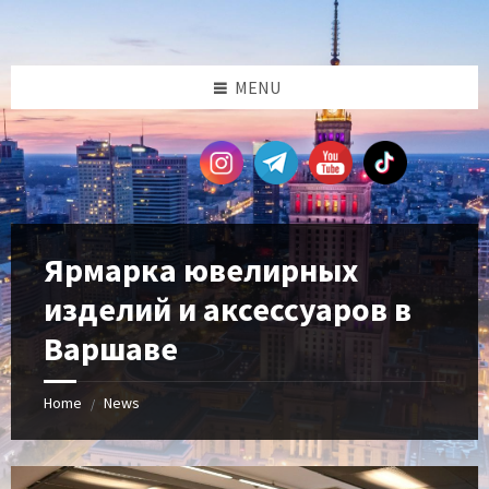
Skip
Skip
Skip
Skip
to
to
to
to
content
left
right
footer
sidebar
sidebar
MENU
Ярмарка ювелирных
изделий и аксессуаров в
Варшаве
Home
News
/