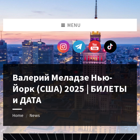
Skip
Skip
Skip
Skip
to
to
to
to
content
left
right
footer
sidebar
sidebar
MENU
Валерий Меладзе Нью-
Йорк (США) 2025 | БИЛЕТЫ
и ДАТА
Home
News
/