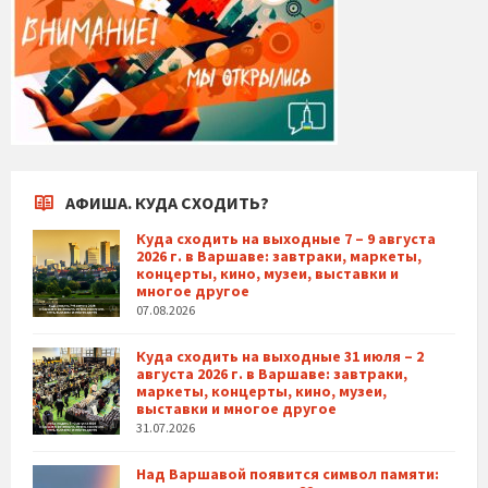
АФИША. КУДА СХОДИТЬ?
Куда сходить на выходные 7 – 9 августа
2026 г. в Варшаве: завтраки, маркеты,
концерты, кино, музеи, выставки и
многое другое
07.08.2026
Куда сходить на выходные 31 июля – 2
августа 2026 г. в Варшаве: завтраки,
маркеты, концерты, кино, музеи,
выставки и многое другое
31.07.2026
Над Варшавой появится символ памяти: