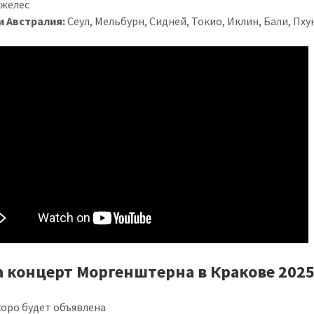
желес
и Австралия:
Сеул, Мельбурн, Сидней, Токио, Иклин, Бали, Пху
а концерт Моргенштерна в Кракове 202
оро будет объявлена