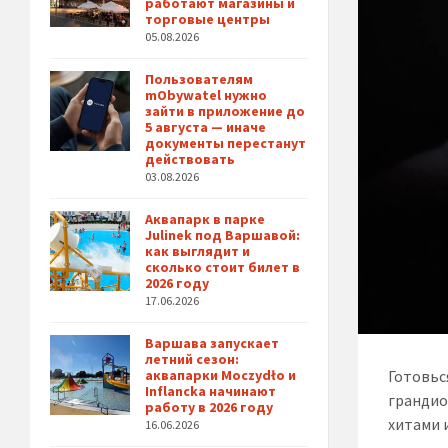
работают магазины и
торговые центры
05.08.2026
Пользователям
mObywatel нужно
зайти в приложение до
5 августа — иначе
документы перестанут
действовать
03.08.2026
Аквапарк в парке
Julinek под Варшавой:
как выглядит и
сколько стоит билет в
2026 году
17.06.2026
Варшава запускает
летний сезон:
Готовьс
аквапарки Moczydło и
Inflancka начинают
грандио
работу в 2026 году
хитами 
16.06.2026