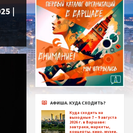
25 |
АФИША. КУДА СХОДИТЬ?
Куда сходить на
выходные 7 – 9 августа
2026 г. в Варшаве:
завтраки, маркеты,
концерты, кино, музеи,