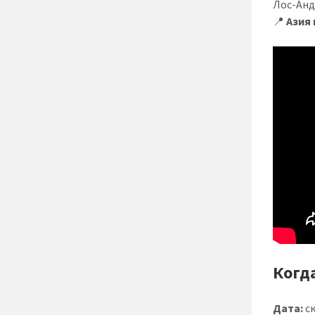
Лос-Анд
📍
Азия 
Когд
Дата:
ск