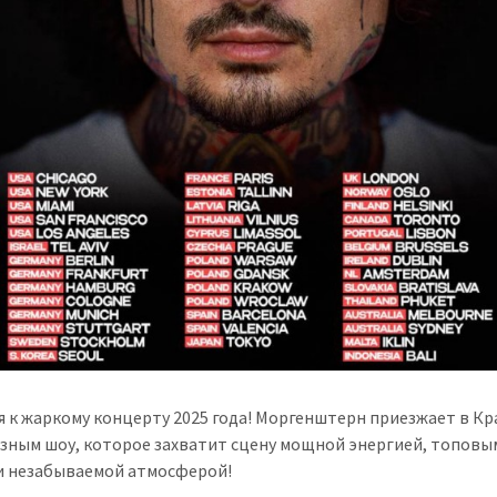
я к жаркому концерту 2025 года! Моргенштерн приезжает в Кр
зным шоу, которое захватит сцену мощной энергией, топовы
и незабываемой атмосферой!