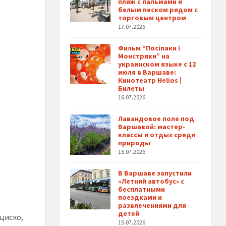
пляж с пальмами и
белым песком рядом с
торговым центром
17.07.2026
Фильм “Посіпаки і
Монстряки” на
украинском языке с 12
июля в Варшаве:
Кинотеатр Helios |
Билеты
16.07.2026
Лавандовое поле под
Варшавой: мастер-
классы и отдых среди
природы
15.07.2026
В Варшаве запустили
,
«Летний автобус» с
бесплатными
поездками и
развлечениями для
детей
циско,
15.07.2026