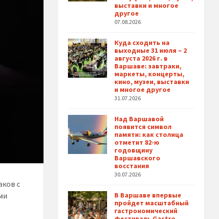
выставки и многое
другое
07.08.2026
Куда сходить на
выходные 31 июля – 2
августа 2026 г. в
Варшаве: завтраки,
маркеты, концерты,
кино, музеи, выставки
и многое другое
31.07.2026
Над Варшавой
появится символ
памяти: как столица
отметит 82-ю
годовщину
Варшавского
восстания
30.07.2026
аков с
ми
В Варшаве впервые
пройдет масштабный
гастрономический
фестиваль Gastro