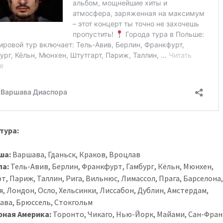
тура:
ша:
Варшава, Гданьск, Краков, Вроцлав
па:
Тель-Авив, Берлин, Франкфурт, Гамбург, Кёльн, Мюнхен,
т, Париж, Таллин, Рига, Вильнюс, Лимассол, Прага, Барселона
я, Лондон, Осло, Хельсинки, Лиссабон, Дублин, Амстердам,
ава, Брюссель, Стокгольм
рная Америка:
Торонто, Чикаго, Нью-Йорк, Майами, Сан-Фран