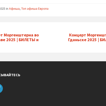
2025
in
Афиша
,
Топ афиша Европа
т Моргенштерна во
Концерт Моргенш
ве 2025 | БИЛЕТЫ и
Гданьске 2025 | Б
СЫВАЙТЕСЬ