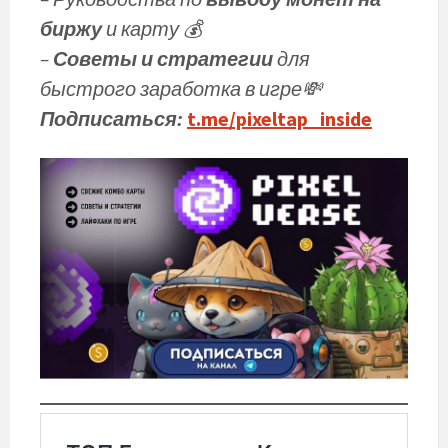
биржу
и карту 💰
–
Советы и стратегии
для
быстрого заработка в игре💸
Подписаться:
t.me/pixeltap_insi
de