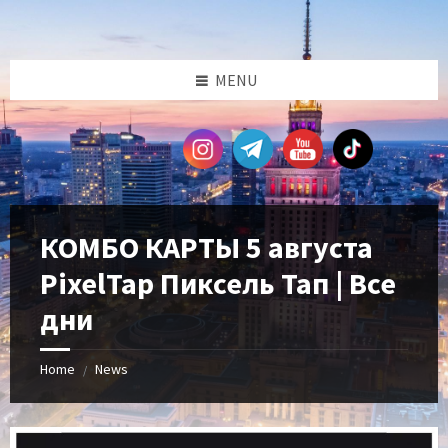
Skip
Skip
Skip
Skip
to
to
to
to
content
left
right
footer
sidebar
sidebar
MENU
КОМБО КАРТЫ 5 августа
PixelTap Пиксель Тап | Все
дни
Home
News
/