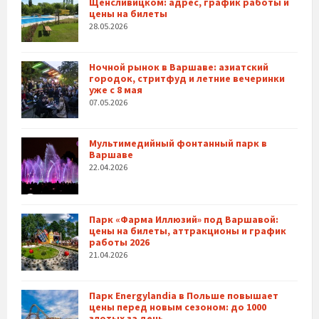
Щенсливицком: адрес, график работы и
цены на билеты
28.05.2026
Ночной рынок в Варшаве: азиатский
городок, стритфуд и летние вечеринки
уже с 8 мая
07.05.2026
Мультимедийный фонтанный парк в
Варшаве
22.04.2026
Парк «Фарма Иллюзий» под Варшавой:
цены на билеты, аттракционы и график
работы 2026
21.04.2026
Парк Energylandia в Польше повышает
цены перед новым сезоном: до 1000
злотых за день