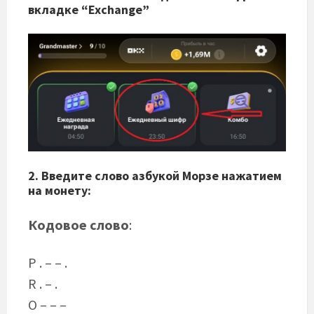
вкладке “Exchange”
2. Введите слово азбукой Морзе нажатием
на монету:
Кодовое слово
:
P . – – .
R . – .
O – – –