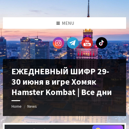
Skip
Skip
Skip
Skip
to
to
to
to
content
left
right
footer
sidebar
sidebar
MENU
ЕЖЕДНЕВНЫЙ ШИФР 29-
30 июня в игре Хомяк
Hamster Kombat | Все дни
Home
News
/